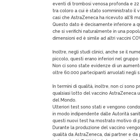
eventi di trombosi venosa profonda e 22
tra coloro a cui è stato somministrato il 
casi che AstraZeneca ha ricevuto all'8 m
Questo dato è decisamente inferiore a qu
che si verifichi naturalmente in una popo
dimensioni ed è simile ad altri vaccini CO
Inoltre, negli studi clinici, anche se il nu
piccolo, questi erano inferiori nel gruppo
Non ci sono state evidenze di un aument
oltre 60.000 partecipanti arruolati negli s
In termini di qualità, inoltre, non ci sono 
qualsiasi lotto del vaccino AstraZeneca u
del Mondo.
Ulteriori test sono stati e vengono condo
in modo indipendente dalle Autorità sani
questi nuovi test ha mostrato motivo di
Durante la produzione del vaccino vengon
qualità da AstraZeneca, dai partner e da p