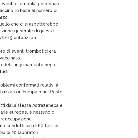
 eventi di embolia polmonare
vaccino, in base al numero di
arzo.
ello che ci si aspetterebbe
lazione generale di queste
VID-19 autorizzati.
mero di eventi trombotici era
 vaccinato.
o del sanguinamento negli
tudi.
problemi confermati relativi a
tilizzato in Europa o nel Resto
tti dalla stessa Astrazeneca e
tarie europee, e nessuno di
 preoccupazione.
o condotti più di 60 test di
iù di 20 laboratori