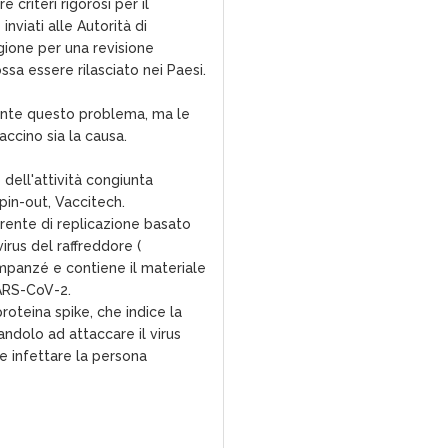
 criteri rigorosi per il
inviati alle Autorità di
ione per una revisione
sa essere rilasciato nei Paesi.
nte questo problema, ma le
accino sia la causa.
dell'attività congiunta
spin-out, Vaccitech.
arente di replicazione basato
irus del raffreddore (
impanzé e contiene il materiale
SARS-CoV-2.
roteina spike, che indice la
ndolo ad attaccare il virus
infettare la persona