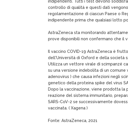
indipendenti. Tutti i test devono soddisfare
controllo di qualità e questi dati vengono 
regolamentazione di ciascun Paese o Reg
indipendente prima che qualsiasi lotto pos
AstraZeneca sta monitorando attentame
prove disponibili non confermano che il v
Il vaccino COVID-19 AstraZeneca è frutto 
dell'Università di Oxford e della società 
Utilizza un vettore virale di scimpanzé c
su una versione indebolita di un comune v
adenovirus ) che causa infezioni negli sc
genetico della proteina spike del virus 
Dopo la vaccinazione, viene prodotta la p
reazione del sistema immunitario, prepara
SARS-CoV-2 se successivamente dovesse 
vaccinata. ( Xagena )
Fonte: AstraZeneca, 2021