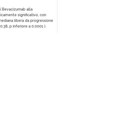
 di Bevacizumab alla
icamente significativo, con
mediana libera da progressione
0.38, p inferiore a 0.0001 ).
 Bevacizumab sono stati:
stole genito-urinarie, ed eventi