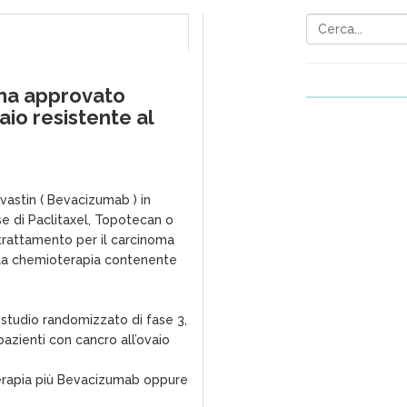
ha approvato
aio resistente al
astin ( Bevacizumab ) in
e di Paclitaxel, Topotecan o
trattamento per il carcinoma
 alla chemioterapia contenente
o studio randomizzato di fase 3,
pazienti con cancro all’ovaio
terapia più Bevacizumab oppure