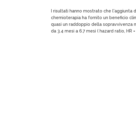
I risultati hanno mostrato che l'aggiunta
chemioterapia ha fornito un beneficio clin
quasi un raddoppio della sopravvivenza 
da 3.4 mesi a 6.7 mesi ( hazard ratio, HR = 
Gli eventi avversi più comuni associati a
ipertensione, fistole gastrointestinali o fi
tromboembolici. ( Xagena )
Fonte: Roche, 2014
XagenaHeadlines2014
Indietro