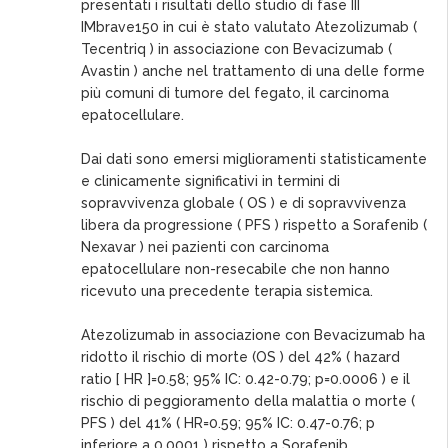
presentati i risultati dello studio di fase III
IMbrave150 in cui è stato valutato Atezolizumab (
Tecentriq ) in associazione con Bevacizumab (
Avastin ) anche nel trattamento di una delle forme
più comuni di tumore del fegato, il carcinoma
epatocellulare.
Dai dati sono emersi miglioramenti statisticamente
e clinicamente significativi in termini di
sopravvivenza globale ( OS ) e di sopravvivenza
libera da progressione ( PFS ) rispetto a Sorafenib (
Nexavar ) nei pazienti con carcinoma
epatocellulare non-resecabile che non hanno
ricevuto una precedente terapia sistemica.
Atezolizumab in associazione con Bevacizumab ha
ridotto il rischio di morte (OS ) del 42% ( hazard
ratio [ HR ]=0.58; 95% IC: 0.42-0.79; p=0.0006 ) e il
rischio di peggioramento della malattia o morte (
PFS ) del 41% ( HR=0.59; 95% IC: 0.47-0.76; p
inferiore a 0.0001 ) rispetto a Sorafenib.