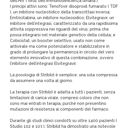
dell’HIV ( virus dell'immunodeficienza umana ).
I principi attivi sono: Tenofovir disoproxil fumarato ( TDF
), un inibitore nucleotidico della transcrittasi inversa;
Emtricitabina, un inibitore nucleosidico; Elvitegravir, un
inibitore dell’integrasi, caratterizzato da una rapidissima
attività soppressiva nei riguardi del virus, prima che
possa integrarsi nel materiale genetico della cellula; e
Cobicistat, un booster selettivo, usato non come
antivirale ma come potenziatore e stabilizzatore in
grado di prolungare la permanenza in circolo del vero
elemento innovativo di questa combinazione, ovvero
l’inibitore dell’integrasi Elvitegravir.
La posologia di Stribild è semplice: una sola compressa
da assumere una volta al giorno.
La terapia con Stribild è adatta a tutti i pazienti, senza
limitazioni di carica virale, compresi coloro che non
sono mai entrati in terapia, purché non presentino
mutazioni di resistenza ai componenti del farmaco.
Durante gli studi clinici condotti su oltre 1400 pazienti (
Studio 102 e 103 ), Stribild ha dimostrato una notevole