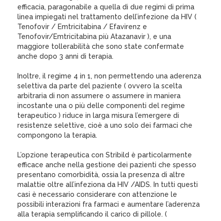
efficacia, paragonabile a quella di due regimi di prima
linea impiegati nel trattamento dell’infezione da HIV (
Tenofovir / Emtricitabina / Efavirenz e
Tenofovir/Emtricitabina più Atazanavir ), e una
maggiore tollerabilità che sono state confermate
anche dopo 3 anni di terapia.
Inoltre, il regime 4 in 1, non permettendo una aderenza
selettiva da parte del paziente ( ovvero la scelta
arbitraria di non assumere o assumere in maniera
incostante una o più delle componenti del regime
terapeutico ) riduce in larga misura l’emergere di
resistenze selettive, cioè a uno solo dei farmaci che
compongono la terapia.
L’opzione terapeutica con Stribild è particolarmente
efficace anche nella gestione dei pazienti che spesso
presentano comorbidità, ossia la presenza di altre
malattie oltre all’infeziona da HIV /AIDS. In tutti questi
casi è necessario considerare con attenzione le
possibili interazioni fra farmaci e aumentare l’aderenza
alla terapia semplificando il carico di pillole. (