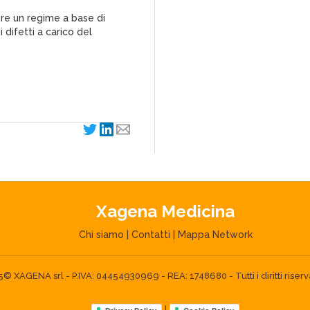
e un regime a base di
i difetti a carico del
Xagena Medicina
Chi siamo
|
Contatti
|
Mappa Network
 XAGENA srl - P.IVA: 04454930969 - REA: 1748680 - Tutti i diritti riserva