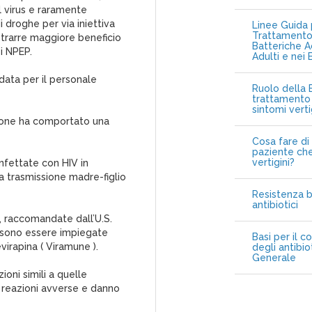
l virus e raramente
di droghe per via iniettiva
Linee Guida p
Trattamento 
 trarre maggiore beneficio
Batteriche A
si NPEP.
Adulti e nei 
data per il personale
Ruolo della B
trattamento 
sintomi vert
izione ha comportato una
Cosa fare di 
paziente che
vertigini?
infettate con HIV in
la trasmissione madre-figlio
Resistenza b
antibiotici
i, raccomandate dall’U.S.
sono essere impiegate
Basi per il c
irapina ( Viramune ).
degli antibio
Generale
oni simili a quelle
i reazioni avverse e danno