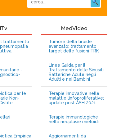
dTv
MedVideo
nel trattamento
Tumore della tiroide
opneumopatia
avanzato: trattamento
uttiva
target delle fusioni TRK
Linee Guida per il
munitarie -
Trattamento delle Sinusiti
gnostico-
Batteriche Acute negli
Adulti e nei Bambini
iotica per le
Terapie innovative nelle
narie Non-
malattie linfoproliferative:
istite
update post ASH 2021
ellari
Terapie immunologiche
e
nelle neoplasie mieloidi
biotica Empirica
Aggiornamenti da