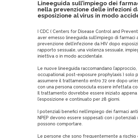
Lineeguida sull’impiego dei farmaci
nella prevenzione delle infezioni 
esposizione al virus in modo accid
I CDC ( Centers for Disease Control and Prevent
aver emesso lineeguida sull’impiego di farmaci an
prevenzione dell’infezione da HIV dopo esposizi
rapporto sessuale, una violenza sessuale, impie
iniettiva o in modo accidentale.
Le nuove lineeguida raccomandano l’approccio,
occupational post-exposure prophylaxis ) solo pe
assumere il trattamento entro 72 ore dopo un’es
con una persona conosciuta essere infettata con 
Il trattamento dovrebbe essere iniziato appena
l’esposizione e continuato per 28 giorni.
I potenziali benefici nell’impiego dei farmaci anti
NPEP devono essere soppesati con i potenziali r
possono comportare.
Le persone che sono frequentemente a rischio 