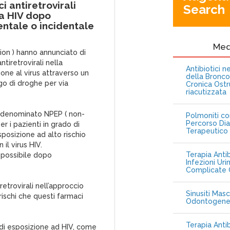
 antiretrovirali
Search
da HIV dopo
entale o incidentale
Me
ion ) hanno annunciato di
tiretrovirali nella
Antibiotici 
one al virus attraverso un
della Bronc
go di droghe per via
Cronica Ostr
riacutizzata
 denominato NPEP ( non-
Polmoniti co
Percorso Dia
r i pazienti in grado di
Terapeutico
posizione ad alto rischio
il virus HIV.
Terapia Antib
 possibile dopo
Infezioni Uri
Complicate C
retrovirali nell’approccio
Sinusiti Masc
ischi che questi farmaci
Odontogen
Terapia Anti
di esposizione ad HIV, come