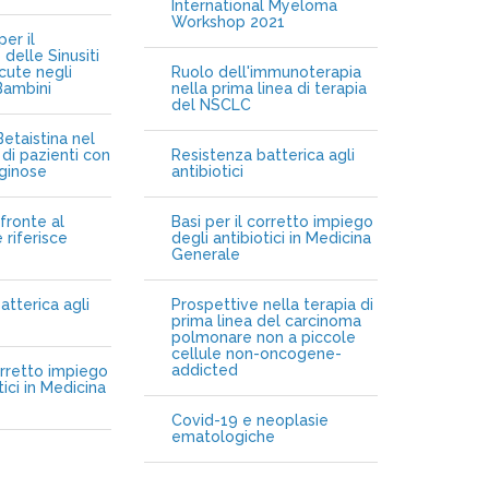
International Myeloma
Workshop 2021
er il
delle Sinusiti
cute negli
Ruolo dell'immunoterapia
Bambini
nella prima linea di terapia
del NSCLC
etaistina nel
di pazienti con
Resistenza batterica agli
iginose
antibiotici
fronte al
Basi per il corretto impiego
 riferisce
degli antibiotici in Medicina
Generale
atterica agli
Prospettive nella terapia di
prima linea del carcinoma
polmonare non a piccole
cellule non-oncogene-
addicted
orretto impiego
tici in Medicina
Covid-19 e neoplasie
ematologiche