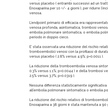
versus placebo ( entrambi successivi ad un trat
Enoxaparina per 10 +/- 4 giorni ), per ridurre l’
venosa.
L’endpoint primario di efficacia era rappresentat
venosa profonda, asintomatica, trombosi venos
embolia polmonare sintomatica, o embolia polmo
periodo in doppio cieco.
E’ stata osservata una riduzione del rischio rela
tromboembolici venosi con la profilassi di dura
versus placebo ( 2.8% versus 4.9%; p=0.0011 ).
La riduzione della tromboembolia venosa sintom
0.3% versus 1.1%; p=0.0044 ) e della trombosi v
2.5% versus 3.7%; p=0.0319 ).
Nessuna differenza statisticamente significativa 
all’embolia polmonare sintomatica o embolia po
La riduzione del rischio relativo di tromboembo
Enoxaparina a 38 giorni è stata mantenuta a 90 g