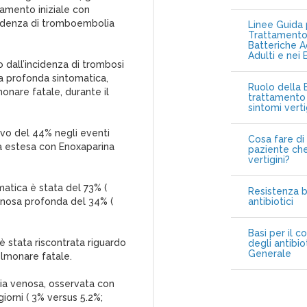
tamento iniziale con
incidenza di tromboembolia
Linee Guida p
Trattamento 
Batteriche A
Adulti e nei 
o dall’incidenza di trombosi
a profonda sintomatica,
Ruolo della B
nare fatale, durante il
trattamento 
sintomi vert
tivo del 44% negli eventi
Cosa fare di 
ta estesa con Enoxaparina
paziente che
vertigini?
atica è stata del 73% (
Resistenza b
enosa profonda del 34% (
antibiotici
Basi per il c
è stata riscontrata riguardo
degli antibio
Generale
lmonare fatale.
lia venosa, osservata con
iorni ( 3% versus 5.2%;