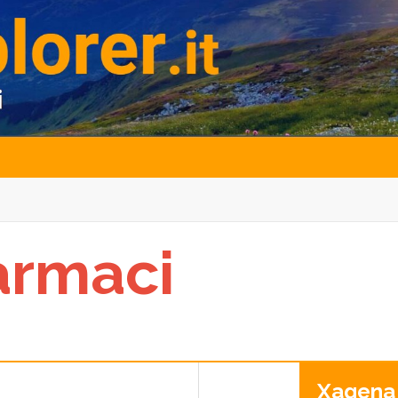
armaci
Xagena