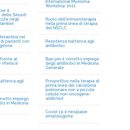
International Myeloma
Workshop 2021
er il
delle Sinusiti
cute negli
Ruolo dell'immunoterapia
Bambini
nella prima linea di terapia
del NSCLC
etaistina nel
di pazienti con
Resistenza batterica agli
iginose
antibiotici
fronte al
Basi per il corretto impiego
 riferisce
degli antibiotici in Medicina
Generale
atterica agli
Prospettive nella terapia di
prima linea del carcinoma
polmonare non a piccole
cellule non-oncogene-
addicted
orretto impiego
tici in Medicina
Covid-19 e neoplasie
ematologiche