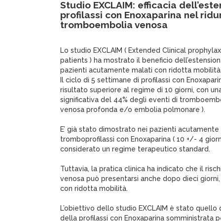
Studio EXCLAIM: efficacia dell’este
profilassi con Enoxaparina nel ridurr
tromboembolia venosa
Lo studio EXCLAIM ( Extended Clinical prophylaxis
patients ) ha mostrato il beneficio dell’estensione
pazienti acutamente malati con ridotta mobilità
Il ciclo di 5 settimane di profilassi con Enoxapar
risultato superiore al regime di 10 giorni, con u
significativa del 44% degli eventi di tromboemb
venosa profonda e/o embolia polmonare ).
E’ già stato dimostrato nei pazienti acutamente m
tromboprofilassi con Enoxaparina ( 10 +/- 4 giorni
considerato un regime terapeutico standard.
Tuttavia, la pratica clinica ha indicato che il ri
venosa può presentarsi anche dopo dieci giorni, 
con ridotta mobilità.
L’obiettivo dello studio EXCLAIM è stato quello d
della profilassi con Enoxaparina somministrata per