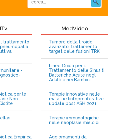
dTv
MedVideo
nel trattamento
Tumore della tiroide
opneumopatia
avanzato: trattamento
uttiva
target delle fusioni TRK
Linee Guida per il
munitarie -
Trattamento delle Sinusiti
gnostico-
Batteriche Acute negli
Adulti e nei Bambini
iotica per le
Terapie innovative nelle
narie Non-
malattie linfoproliferative:
istite
update post ASH 2021
ellari
Terapie immunologiche
e
nelle neoplasie mieloidi
biotica Empirica
Aggiornamenti da