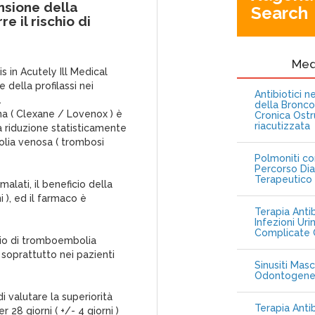
nsione della
Search
e il rischio di
Me
 in Acutely Ill Medical
 della profilassi nei
Antibiotici 
.
della Bronc
ina ( Clexane / Lovenox ) è
Cronica Ostr
riacutizzata
na riduzione statisticamente
olia venosa ( trombosi
Polmoniti co
Percorso Dia
Terapeutico
alati, il beneficio della
 ), ed il farmaco è
Terapia Antib
Infezioni Uri
Complicate C
schio di tromboembolia
soprattutto nei pazienti
Sinusiti Masc
Odontogen
i valutare la superiorità
Terapia Anti
 28 giorni ( +/- 4 giorni )