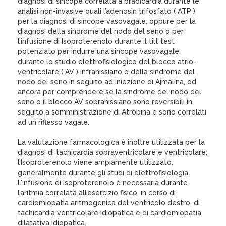
diagnosi di sincope correlata a bradicardia durante le
analisi non-invasive quali l’adenosin trifosfato ( ATP )
per la diagnosi di sincope vasovagale, oppure per la
diagnosi della sindrome del nodo del seno o per
l’infusione di Isoproterenolo durante il tilt test
potenziato per indurre una sincope vasovagale,
durante lo studio elettrofisiologico del blocco atrio-
ventricolare ( AV ) infrahissiano o della sindrome del
nodo del seno in seguito ad iniezione di Ajmalina, od
ancora per comprendere se la sindrome del nodo del
seno o il blocco AV soprahissiano sono reversibili in
seguito a somministrazione di Atropina e sono correlati
ad un riflesso vagale.
La valutazione farmacologica è inoltre utilizzata per la
diagnosi di tachicardia sopraventricolare e ventricolare;
l’Isoproterenolo viene ampiamente utilizzato,
generalmente durante gli studi di elettrofisiologia.
L’infusione di Isoproterenolo è necessaria durante
l’aritmia correlata all’esercizio fisico, in corso di
cardiomiopatia aritmogenica del ventricolo destro, di
tachicardia ventricolare idiopatica e di cardiomiopatia
dilatativa idiopatica.