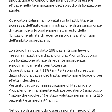
singola dose di carico orale ha mostrato di essere
efficace nella terminazione dell'episodio di fibrillazione
atriale.
Ricercatori italiani hanno valutato la fattibilità e la
sicurezza dell'auto-somministrazione di un carico orale
di Flecainide o Propafenone nell'arresto della
fibrillazione atriale di recente insorgenza, al di fuori
dell'ambito ospedaliero.
Lo studio ha riguardato 268 pazienti con lieve o
nessuna malattia cardiaca, giunti al Pronto Soccorso
con fibrillazione atriale di recente insorgenza,
emodinamicamente ben tollerata.
Di questi pazienti, il 22% ( n = 58 ) sono stati esclusi
dallo studio a causa del trattamento non efficace o per
effetti indesiderati.
Pertanto l'auto-somministrazione di Flecainide o
Propafenone in ambiente extraospedaliero ( approccio
" pill-in-the-pocket " ) è stata valutata nei rimanenti 210
pazienti ( età media 59 anni ).
Nel corso di un periodo osservazionale medio di 15