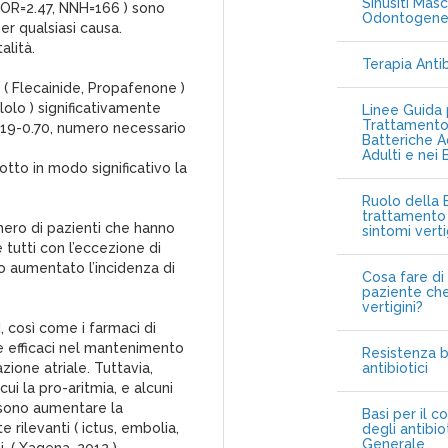
Sinusiti Masc
( OR=2.47, NNH=166 ) sono
Odontogen
er qualsiasi causa.
alità.
Terapia Anti
C ( Flecainide, Propafenone )
lolo ) significativamente
Linee Guida p
Trattamento 
=0.19-0.70, numero necessario
Batteriche A
Adulti e nei 
otto in modo significativo la
.
Ruolo della B
trattamento 
mero di pazienti che hanno
sintomi vert
 tutti con l’eccezione di
 aumentato l’incidenza di
Cosa fare di 
paziente che
vertigini?
II, così come i farmaci di
e efficaci nel mantenimento
Resistenza b
zione atriale. Tuttavia,
antibiotici
ui la pro-aritmia, e alcuni
ossono aumentare la
Basi per il c
te rilevanti ( ictus, embolia,
degli antibio
Generale