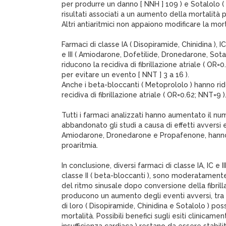
per produrre un danno [ NNH ] 109 ) e Sotalolo 
risultati associati a un aumento della mortalità p
Altri antiaritmici non appaiono modificare la mort
Farmaci di classe IA ( Disopiramide, Chinidina ), I
e III ( Amiodarone, Dofetilide, Dronedarone, Sota
riducono la recidiva di fibrillazione atriale ( OR
per evitare un evento [ NNT ] 3 a 16 ).
Anche i beta-bloccanti ( Metoprololo ) hanno rid
recidiva di fibrillazione atriale ( OR=0.62; NNT=9 )
Tutti i farmaci analizzati hanno aumentato il nu
abbandonato gli studi a causa di effetti avversi e
Amiodarone, Dronedarone e Propafenone, hanno
proaritmia.
In conclusione, diversi farmaci di classe IA, IC e I
classe II ( beta-bloccanti ), sono moderatament
del ritmo sinusale dopo conversione della fibrilla
producono un aumento degli eventi avversi, tra c
di loro ( Disopiramide, Chinidina e Sotalolo ) p
mortalità. Possibili benefici sugli esiti clinicamen