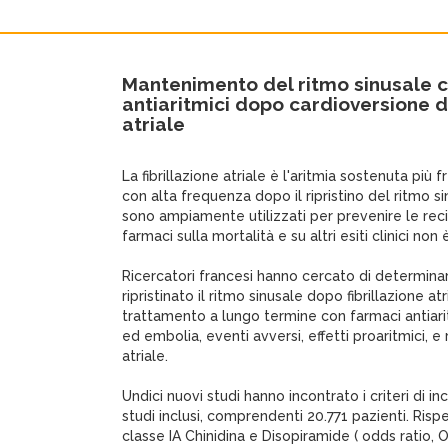
Mantenimento del ritmo sinusale 
antiaritmici dopo cardioversione de
atriale
La fibrillazione atriale è l'aritmia sostenuta più 
con alta frequenza dopo il ripristino del ritmo sin
sono ampiamente utilizzati per prevenire le recid
farmaci sulla mortalità e su altri esiti clinici non 
Ricercatori francesi hanno cercato di determina
ripristinato il ritmo sinusale dopo fibrillazione atr
trattamento a lungo termine con farmaci antiaritm
ed embolia, eventi avversi, effetti proaritmici, e r
atriale.
Undici nuovi studi hanno incontrato i criteri di in
studi inclusi, comprendenti 20.771 pazienti. Rispet
classe IA Chinidina e Disopiramide ( odds ratio,