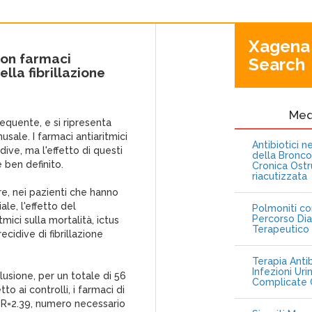
Xagena
con farmaci
Search
lla fibrillazione
Me
frequente, e si ripresenta
usale. I farmaci antiaritmici
Antibiotici 
ive, ma l'effetto di questi
della Bronc
è ben definito.
Cronica Ostr
riacutizzata
re, nei pazienti che hanno
iale, l'effetto del
Polmoniti co
Percorso Dia
ici sulla mortalità, ictus
Terapeutico
ecidive di fibrillazione
Terapia Antib
Infezioni Uri
clusione, per un totale di 56
Complicate C
to ai controlli, i farmaci di
 OR=2.39, numero necessario