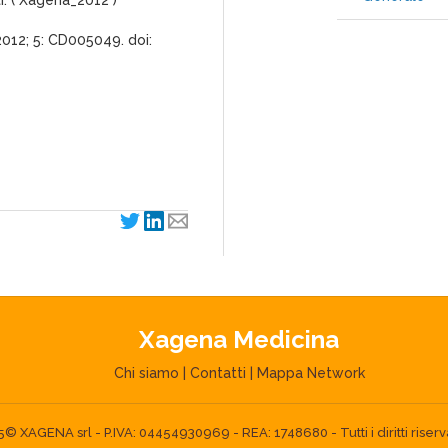
ti. ( Xagena_2012 )
012; 5: CD005049. doi:
Xagena Medicina
Chi siamo
|
Contatti
|
Mappa Network
 XAGENA srl - P.IVA: 04454930969 - REA: 1748680 - Tutti i diritti riserva