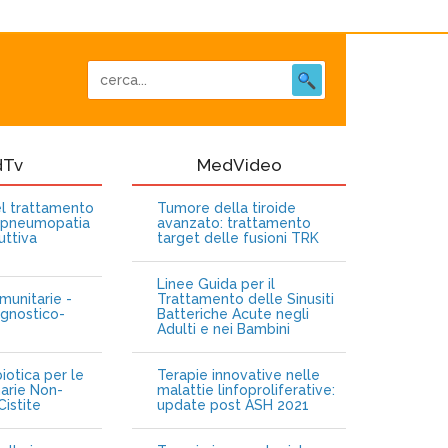
dTv
MedVideo
nel trattamento
Tumore della tiroide
opneumopatia
avanzato: trattamento
uttiva
target delle fusioni TRK
Linee Guida per il
munitarie -
Trattamento delle Sinusiti
gnostico-
Batteriche Acute negli
Adulti e nei Bambini
iotica per le
Terapie innovative nelle
narie Non-
malattie linfoproliferative:
istite
update post ASH 2021