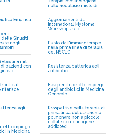
ellari
Terapie immunologiche
e
nelle neoplasie mieloidi
biotica Empirica
Aggiornamenti da
International Myeloma
Workshop 2021
er il
delle Sinusiti
cute negli
Ruolo dell'immunoterapia
Bambini
nella prima linea di terapia
del NSCLC
etaistina nel
di pazienti con
Resistenza batterica agli
iginose
antibiotici
fronte al
Basi per il corretto impiego
 riferisce
degli antibiotici in Medicina
Generale
atterica agli
Prospettive nella terapia di
prima linea del carcinoma
polmonare non a piccole
cellule non-oncogene-
addicted
orretto impiego
tici in Medicina