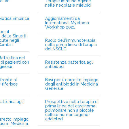
ellari
Terapie immunologiche
e
nelle neoplasie mieloidi
biotica Empirica
Aggiornamenti da
International Myeloma
Workshop 2021
er il
delle Sinusiti
cute negli
Ruolo dell'immunoterapia
Bambini
nella prima linea di terapia
del NSCLC
etaistina nel
di pazienti con
Resistenza batterica agli
iginose
antibiotici
fronte al
Basi per il corretto impiego
 riferisce
degli antibiotici in Medicina
Generale
atterica agli
Prospettive nella terapia di
prima linea del carcinoma
polmonare non a piccole
cellule non-oncogene-
addicted
orretto impiego
tici in Medicina