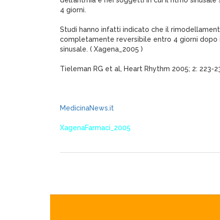
dell’aritmia e nei soggetti in cui il ritmo sinusal
4 giorni.
Studi hanno infatti indicato che il rimodellament
completamente reversibile entro 4 giorni dopo il
sinusale. ( Xagena_2005 )
Tieleman RG et al, Heart Rhythm 2005; 2: 223-2
MedicinaNews.it
XagenaFarmaci_2005