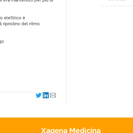
e si era mantenuto per più di
o elettrico è
 ripristino del ritmo
30
Xagena Medicina