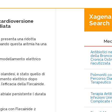
Xagena
a cardioversione
Search
diata
 presenta una ridotta
Me
 quando questa aritmia ha una
Antibiotici 
della Bronc
rimodellamento elettrico
Cronica Ostr
riacutizzata
 olandesi, è stato quello di
Polmoniti co
Percorso Dia
lamento elettrico dopo
Terapeutico
 l’efficacia della Flecainide.
Terapia Antib
 atriale persistente ( durata
Infezioni Uri
Complicate C
gica con Flecainide 2