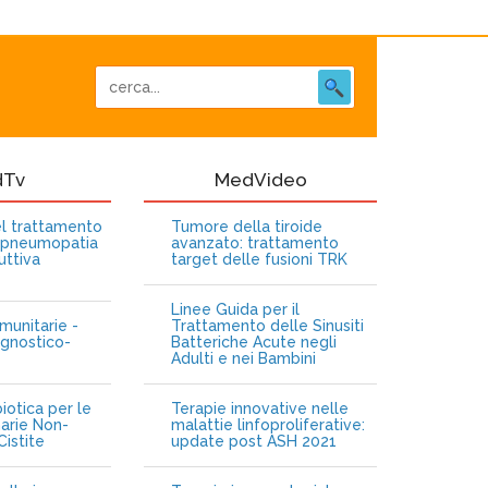
dTv
MedVideo
nel trattamento
Tumore della tiroide
opneumopatia
avanzato: trattamento
uttiva
target delle fusioni TRK
Linee Guida per il
munitarie -
Trattamento delle Sinusiti
gnostico-
Batteriche Acute negli
Adulti e nei Bambini
iotica per le
Terapie innovative nelle
narie Non-
malattie linfoproliferative:
istite
update post ASH 2021