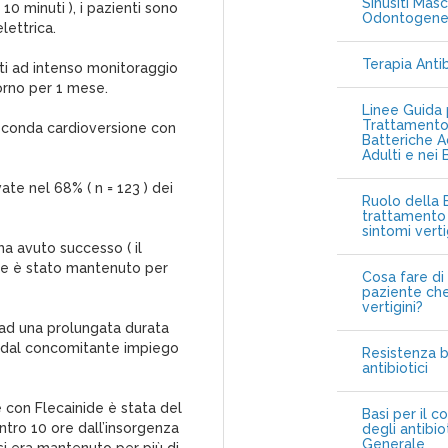
Sinusiti Masc
 minuti ), i pazienti sono
Odontogen
lettrica.
Terapia Anti
ti ad intenso monitoraggio
iorno per 1 mese.
Linee Guida p
Trattamento 
 seconda cardioversione con
Batteriche A
Adulti e nei 
vate nel 68% ( n = 123 ) dei
Ruolo della B
trattamento 
sintomi vert
ha avuto successo ( il
ale è stato mantenuto per
Cosa fare di 
paziente che
vertigini?
 ad una prolungata durata
e e dal concomitante impiego
Resistenza b
antibiotici
 con Flecainide è stata del
Basi per il c
tro 10 ore dall’insorgenza
degli antibio
Generale