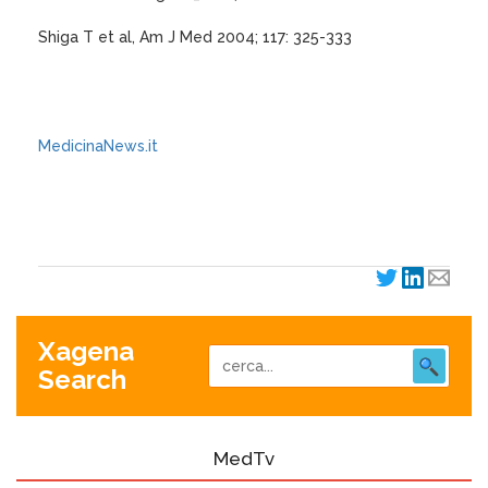
Shiga T et al, Am J Med 2004; 117: 325-333
MedicinaNews.it
XagenaFarmaci_2004
Xagena
Search
MedTv