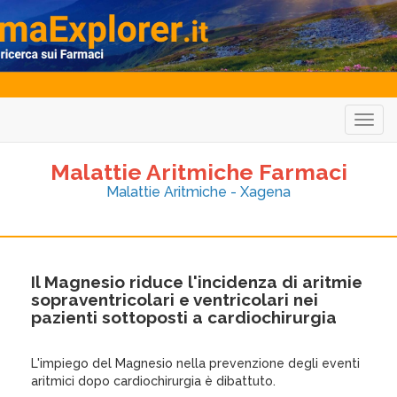
Togg
navig
Malattie Aritmiche Farmaci
Malattie Aritmiche - Xagena
Il Magnesio riduce l'incidenza di aritmie
sopraventricolari e ventricolari nei
pazienti sottoposti a cardiochirurgia
L'impiego del Magnesio nella prevenzione degli eventi
aritmici dopo cardiochirurgia è dibattuto.