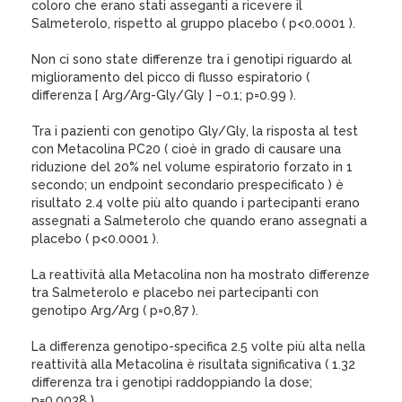
coloro che erano stati asseganti a ricevere il
Salmeterolo, rispetto al gruppo placebo ( p<0.0001 ).
Non ci sono state differenze tra i genotipi riguardo al
miglioramento del picco di flusso espiratorio (
differenza [ Arg/Arg-Gly/Gly ] –0.1; p=0.99 ).
Tra i pazienti con genotipo Gly/Gly, la risposta al test
con Metacolina PC20 ( cioè in grado di causare una
riduzione del 20% nel volume espiratorio forzato in 1
secondo; un endpoint secondario prespecificato ) è
risultato 2.4 volte più alto quando i partecipanti erano
assegnati a Salmeterolo che quando erano assegnati a
placebo ( p<0.0001 ).
La reattività alla Metacolina non ha mostrato differenze
tra Salmeterolo e placebo nei partecipanti con
genotipo Arg/Arg ( p=0,87 ).
La differenza genotipo-specifica 2.5 volte più alta nella
reattività alla Metacolina è risultata significativa ( 1.32
differenza tra i genotipi raddoppiando la dose;
p=0.0038 ).