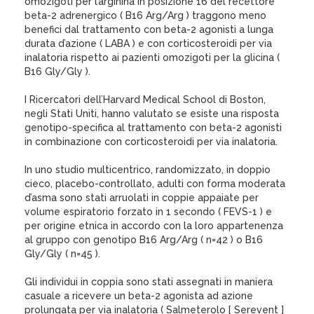
omozigoti per l’arginina in posizione 16 del recettore
beta-2 adrenergico ( B16 Arg/Arg ) traggono meno
benefici dal trattamento con beta-2 agonisti a lunga
durata d’azione ( LABA ) e con corticosteroidi per via
inalatoria rispetto ai pazienti omozigoti per la glicina (
B16 Gly/Gly ).
I Ricercatori dell’Harvard Medical School di Boston,
negli Stati Uniti, hanno valutato se esiste una risposta
genotipo-specifica al trattamento con beta-2 agonisti
in combinazione con corticosteroidi per via inalatoria.
In uno studio multicentrico, randomizzato, in doppio
cieco, placebo-controllato, adulti con forma moderata
d’asma sono stati arruolati in coppie appaiate per
volume espiratorio forzato in 1 secondo ( FEVS-1 ) e
per origine etnica in accordo con la loro appartenenza
al gruppo con genotipo B16 Arg/Arg ( n=42 ) o B16
Gly/Gly ( n=45 ).
Gli individui in coppia sono stati assegnati in maniera
casuale a ricevere un beta-2 agonista ad azione
prolungata per via inalatoria ( Salmeterolo [ Serevent ]