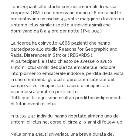
I partecipanti allo studio con indici normali di massa
corporea ( BMI ) che dormivano meno di 6 ore a notte
presentavano un rischio 4.5 volte maggiore di avere un
sintomo ictus-simile rispetto a individui simili che
dormivano da 8 a 9 ore per notte ( P=0.002 ).
La ricerca ha coinvolto 5.666 pazienti che hanno
partecipato allo studio Reasons for Geographic and
Racial Differences in Stroke ( REGARDS ).
Ai partecipanti è stato chiesto se avessero avuto
sintomi ictus-simili: debolezza emilaterale indolore,
intorpidimento emilaterale indolore, perdita della vista
in uno o entrambi gli occhi, perdita emilaterale del
campo visivo, incapacità di capire o incapacità di
esprimersi a parole o per iscritto.
Tutti questi segni sono risultati predittori indipendenti
di futuri eventi di ictus.
In tutto, 244 individui hanno riportato almeno uno dei
sintomi di ictus nel corso di circa 2 -3 anni di follow-up.
Nella prima analisi univariata, una breve durata del