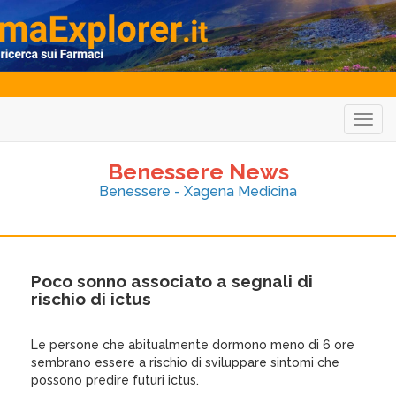
Togg
navig
Benessere News
Benessere - Xagena Medicina
Poco sonno associato a segnali di
rischio di ictus
Le persone che abitualmente dormono meno di 6 ore
sembrano essere a rischio di sviluppare sintomi che
possono predire futuri ictus.