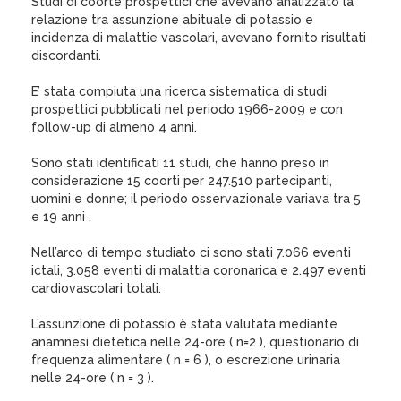
Studi di coorte prospettici che avevano analizzato la
relazione tra assunzione abituale di potassio e
incidenza di malattie vascolari, avevano fornito risultati
discordanti.
E’ stata compiuta una ricerca sistematica di studi
prospettici pubblicati nel periodo 1966-2009 e con
follow-up di almeno 4 anni.
Sono stati identificati 11 studi, che hanno preso in
considerazione 15 coorti per 247.510 partecipanti,
uomini e donne; il periodo osservazionale variava tra 5
e 19 anni .
Nell’arco di tempo studiato ci sono stati 7.066 eventi
ictali, 3.058 eventi di malattia coronarica e 2.497 eventi
cardiovascolari totali.
L’assunzione di potassio è stata valutata mediante
anamnesi dietetica nelle 24-ore ( n=2 ), questionario di
frequenza alimentare ( n = 6 ), o escrezione urinaria
nelle 24-ore ( n = 3 ).