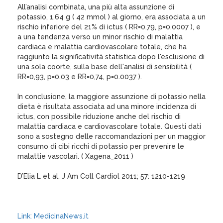
All’analisi combinata, una più alta assunzione di
potassio, 1.64 g ( 42 mmol ) al giorno, era associata a un
rischio inferiore del 21% di ictus ( RR=0.79, p=0.0007 ), e
a una tendenza verso un minor rischio di malattia
cardiaca e malattia cardiovascolare totale, che ha
raggiunto la significatività statistica dopo l'esclusione di
una sola coorte, sulla base dell'analisi di sensibilità (
RR=0,93, p=0.03 e RR=0,74, p=0.0037 ).
In conclusione, la maggiore assunzione di potassio nella
dieta è risultata associata ad una minore incidenza di
ictus, con possibile riduzione anche del rischio di
malattia cardiaca e cardiovascolare totale. Questi dati
sono a sostegno delle raccomandazioni per un maggior
consumo di cibi ricchi di potassio per prevenire le
malattie vascolari. ( Xagena_2011 )
D’Elia L et al, J Am Coll Cardiol 2011; 57: 1210-1219
Link: MedicinaNews.it