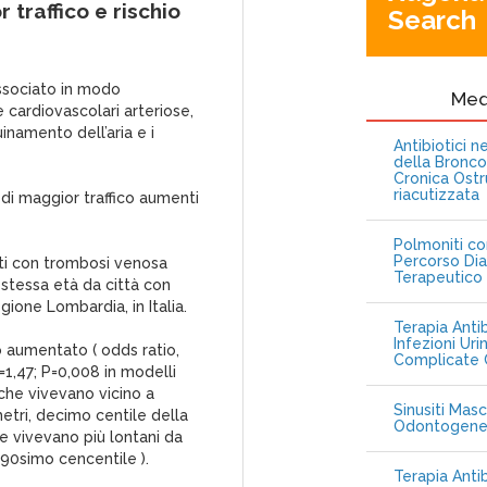
 traffico e rischio
Search
associato in modo
Me
e cardiovascolari arteriose,
uinamento dell’aria e i
Antibiotici 
della Bronc
Cronica Ostr
riacutizzata
 di maggior traffico aumenti
Polmoniti co
Percorso Dia
nti con trombosi venosa
Terapeutico
a stessa età da città con
gione Lombardia, in Italia.
Terapia Antib
Infezioni Uri
o aumentato ( odds ratio,
Complicate C
=1,47; P=0,008 in modelli
 che vivevano vicino a
Sinusiti Masc
metri, decimo centile della
Odontogen
he vivevano più lontani da
, 90simo cencentile ).
Terapia Anti