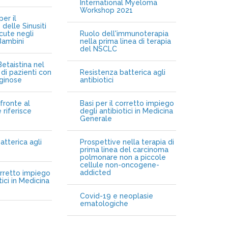
International Myeloma
Workshop 2021
er il
delle Sinusiti
cute negli
Ruolo dell'immunoterapia
Bambini
nella prima linea di terapia
del NSCLC
etaistina nel
di pazienti con
Resistenza batterica agli
iginose
antibiotici
fronte al
Basi per il corretto impiego
 riferisce
degli antibiotici in Medicina
Generale
atterica agli
Prospettive nella terapia di
prima linea del carcinoma
polmonare non a piccole
cellule non-oncogene-
addicted
orretto impiego
tici in Medicina
Covid-19 e neoplasie
ematologiche