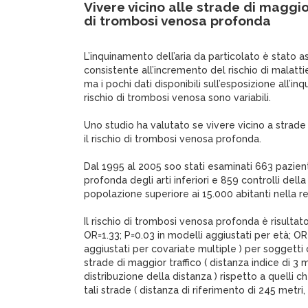
Vivere vicino alle strade di maggior
di trombosi venosa profonda
L’inquinamento dell’aria da particolato è stato 
consistente all’incremento del rischio di malatti
ma i pochi dati disponibili sull’esposizione all’inq
rischio di trombosi venosa sono variabili.
Uno studio ha valutato se vivere vicino a strade
il rischio di trombosi venosa profonda.
Dal 1995 al 2005 soo stati esaminati 663 pazie
profonda degli arti inferiori e 859 controlli dell
popolazione superiore ai 15.000 abitanti nella re
Il rischio di trombosi venosa profonda è risultat
OR=1.33; P=0.03 in modelli aggiustati per età; OR
aggiustati per covariate multiple ) per soggetti
strade di maggior traffico ( distanza indice di 3 
distribuzione della distanza ) rispetto a quelli c
tali strade ( distanza di riferimento di 245 metri