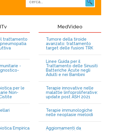
dTv
MedVideo
nel trattamento
Tumore della tiroide
opneumopatia
avanzato: trattamento
uttiva
target delle fusioni TRK
Linee Guida per il
munitarie -
Trattamento delle Sinusiti
gnostico-
Batteriche Acute negli
Adulti e nei Bambini
iotica per le
Terapie innovative nelle
narie Non-
malattie linfoproliferative:
istite
update post ASH 2021
ellari
Terapie immunologiche
e
nelle neoplasie mieloidi
biotica Empirica
Aggiornamenti da