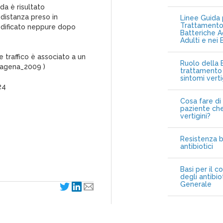
da è risultato
 distanza preso in
Linee Guida p
Trattamento 
modificato neppure dopo
Batteriche A
Adulti e nei 
e traffico è associato a un
Ruolo della B
Xagena_2009 )
trattamento 
sintomi vert
24
Cosa fare di 
paziente che
vertigini?
Resistenza b
antibiotici
Basi per il c
degli antibio
Generale