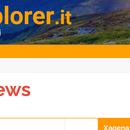
ews
Xagena