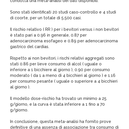
condotta una meta-analisi dei dati disponibili.
Sono stati identificati 20 studi caso-controllo e 4 studi
di coorte, per un totale di 5.500 casi.
Il rischio relativo ( RR ) per i bevitori versus i non bevitori
è stato pari a 0.96 in generale, 0.87 per
adenocarcinoma esofageo e 0.89 per adenocarcinoma
gastrico del cardias.
Rispetto ai non bevitori, i rischi relativi aggregati sono
stati 0.86 per lieve consumo di alcol ( uguale o
inferiore a 1 bicchiere al giorno ), 0.90 per consumo
moderato ( da 1 a meno di 4 bicchieri al giorno ) e 1.16
per consumo pesante ( uguale o superiore a 4 bicchieri
al giorno ).
Il modello dose-rischio ha trovato un minimo a 25
g/giorno, e la curva è stata inferiore a 1 fino a 70
g/giorno.
In conclusione, questa meta-analisi ha fornito prove
definitive di una assenza di associazione tra consumo di