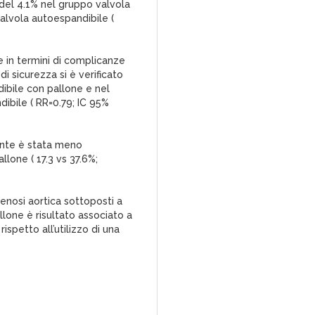
 del 4.1% nel gruppo valvola
alvola autoespandibile (
e in termini di complicanze
i sicurezza si è verificato
ibile con pallone e nel
ibile ( RR=0.79; IC 95%
ente è stata meno
lone ( 17.3 vs 37.6%;
tenosi aortica sottoposti a
llone è risultato associato a
ispetto all’utilizzo di una