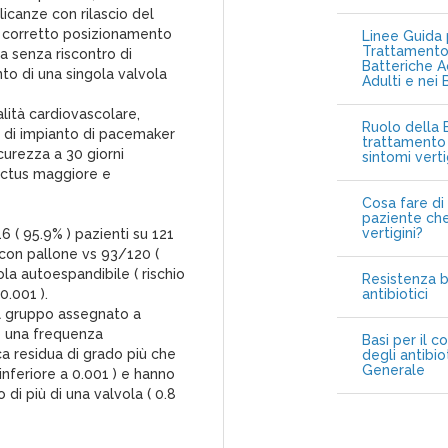
canze con rilascio del
o, corretto posizionamento
Linee Guida p
Trattamento 
a senza riscontro di
Batteriche A
to di una singola valvola
Adulti e nei 
ità cardiovascolare,
Ruolo della B
 di impianto di pacemaker
trattamento 
urezza a 30 giorni
sintomi vert
 ictus maggiore e
Cosa fare di 
paziente che
vertigini?
6 ( 95.9% ) pazienti su 121
con pallone vs 93/120 (
la autoespandibile ( rischio
Resistenza b
0.001 ).
antibiotici
el gruppo assegnato a
o una frequenza
Basi per il c
ica residua di grado più che
degli antibio
Generale
 inferiore a 0.001 ) e hanno
i più di una valvola ( 0.8