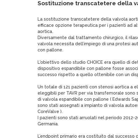
Sostituzione transcatetere della v
La sostituzione transcatetere della valvola aorti
efficace opzione terapeutica per i pazienti ad al
aortica.
Diversamente dal trattamento chirurgico, il rilas
valvola necessita dell’impiego di una protesi au
con pallone.
L'obiettivo dello studio CHOICE era quello di det
dispositivo espandibile con pallone fosse associ
successo rispetto a quello ottenibile con un dis
Un totale di 121 pazienti con stenosi aortica a e
eleggibili per TAVR per via transfemorale sono 
di valvola espandibile con pallone ( Edwards Sap
sono stati assegnati a impianto di valvola autoe
CoreValve ).
I pazienti sono stati arruolati nel periodo 2012-
Germania.
L’endpoint primario era costituito dal successo d