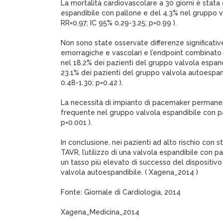
La mortalità cardiovascolare a 30 giorni è stata
espandibile con pallone e del 4.3% nel gruppo v
RR=0.97; IC 95% 0.29-3.25; p=0.99 ).
Non sono state osservate differenze significativ
emorragiche e vascolari e l’endpoint combinato d
nel 18.2% dei pazienti del gruppo valvola espand
23.1% dei pazienti del gruppo valvola autoespand
0.48-1.30; p=0.42 ).
La necessità di impianto di pacemaker perman
frequente nel gruppo valvola espandibile con pal
p=0.001 ).
In conclusione, nei pazienti ad alto rischio con s
TAVR, l’utilizzo di una valvola espandibile con pa
un tasso più elevato di successo del dispositivo r
valvola autoespandibile. ( Xagena_2014 )
Fonte: Giornale di Cardiologia, 2014
Xagena_Medicina_2014