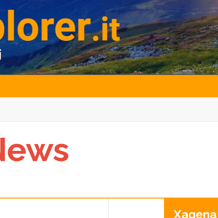
News
Xagena