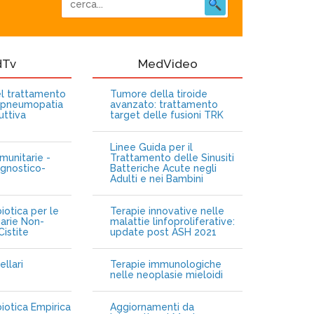
dTv
MedVideo
nel trattamento
Tumore della tiroide
opneumopatia
avanzato: trattamento
uttiva
target delle fusioni TRK
Linee Guida per il
munitarie -
Trattamento delle Sinusiti
gnostico-
Batteriche Acute negli
Adulti e nei Bambini
iotica per le
Terapie innovative nelle
narie Non-
malattie linfoproliferative:
istite
update post ASH 2021
ellari
Terapie immunologiche
e
nelle neoplasie mieloidi
biotica Empirica
Aggiornamenti da