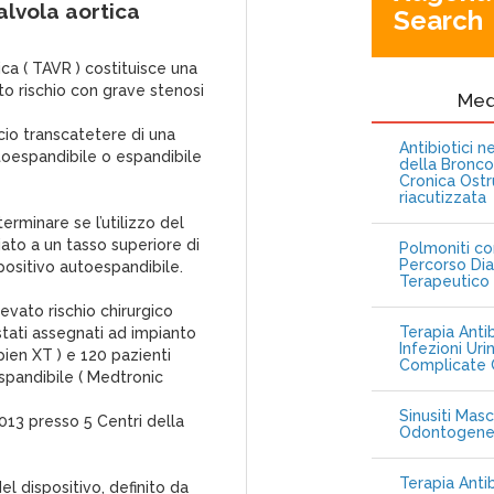
alvola aortica
Search
ca ( TAVR ) costituisce una
to rischio con grave stenosi
Me
cio transcatetere di una
Antibiotici 
toespandibile o espandibile
della Bronc
Cronica Ostr
riacutizzata
erminare se l’utilizzo del
ato a un tasso superiore di
Polmoniti co
Percorso Dia
positivo autoespandibile.
Terapeutico
levato rischio chirurgico
Terapia Antib
stati assegnati ad impianto
Infezioni Uri
ien XT ) e 120 pazienti
Complicate C
spandibile ( Medtronic
Sinusiti Masc
2013 presso 5 Centri della
Odontogen
Terapia Anti
el dispositivo, definito da