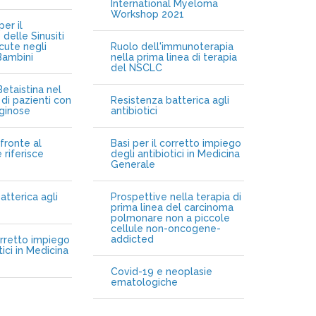
International Myeloma
Workshop 2021
er il
delle Sinusiti
cute negli
Ruolo dell'immunoterapia
Bambini
nella prima linea di terapia
del NSCLC
etaistina nel
di pazienti con
Resistenza batterica agli
iginose
antibiotici
fronte al
Basi per il corretto impiego
 riferisce
degli antibiotici in Medicina
Generale
atterica agli
Prospettive nella terapia di
prima linea del carcinoma
polmonare non a piccole
cellule non-oncogene-
addicted
orretto impiego
tici in Medicina
Covid-19 e neoplasie
ematologiche