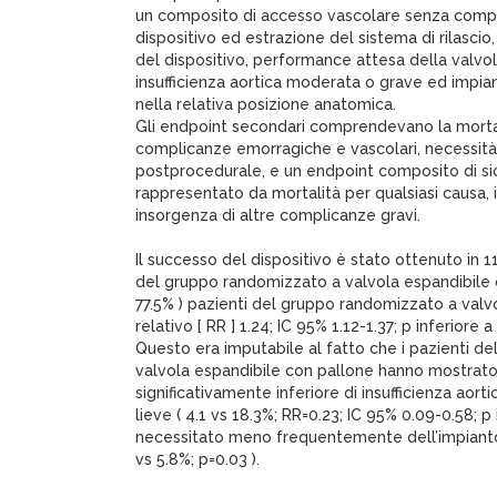
un composito di accesso vascolare senza compli
dispositivo ed estrazione del sistema di rilasci
del dispositivo, performance attesa della valvol
insufficienza aortica moderata o grave ed impian
nella relativa posizione anatomica.
Gli endpoint secondari comprendevano la mortal
complicanze emorragiche e vascolari, necessità
postprocedurale, e un endpoint composito di sic
rappresentato da mortalità per qualsiasi causa,
insorgenza di altre complicanze gravi.
Il successo del dispositivo è stato ottenuto in 11
del gruppo randomizzato a valvola espandibile 
77.5% ) pazienti del gruppo randomizzato a valvo
relativo [ RR ] 1.24; IC 95% 1.12-1.37; p inferiore a 
Questo era imputabile al fatto che i pazienti d
valvola espandibile con pallone hanno mostrat
significativamente inferiore di insufficienza aort
lieve ( 4.1 vs 18.3%; RR=0.23; IC 95% 0.09-0.58; p
necessitato meno frequentemente dell’impianto d
vs 5.8%; p=0.03 ).