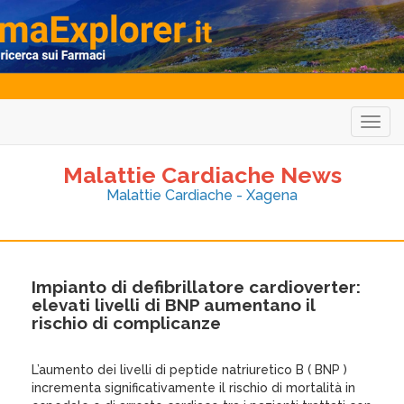
Togg
navig
Malattie Cardiache News
Malattie Cardiache - Xagena
Impianto di defibrillatore cardioverter:
elevati livelli di BNP aumentano il
rischio di complicanze
L’aumento dei livelli di peptide natriuretico B ( BNP )
incrementa significativamente il rischio di mortalità in