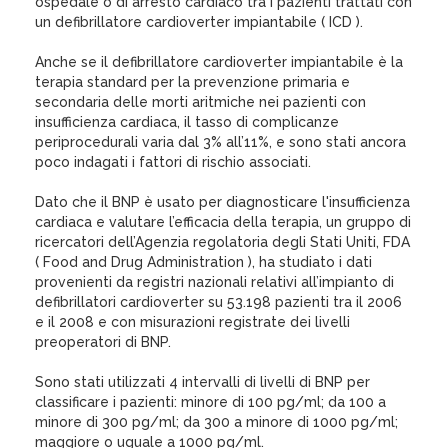
ospedale o di arresto cardiaco tra i pazienti trattati con
un defibrillatore cardioverter impiantabile ( ICD ).
Anche se il defibrillatore cardioverter impiantabile è la
terapia standard per la prevenzione primaria e
secondaria delle morti aritmiche nei pazienti con
insufficienza cardiaca, il tasso di complicanze
periprocedurali varia dal 3% all’11%, e sono stati ancora
poco indagati i fattori di rischio associati.
Dato che il BNP è usato per diagnosticare l'insufficienza
cardiaca e valutare l’efficacia della terapia, un gruppo di
ricercatori dell’Agenzia regolatoria degli Stati Uniti, FDA
( Food and Drug Administration ), ha studiato i dati
provenienti da registri nazionali relativi all’impianto di
defibrillatori cardioverter su 53.198 pazienti tra il 2006
e il 2008 e con misurazioni registrate dei livelli
preoperatori di BNP.
Sono stati utilizzati 4 intervalli di livelli di BNP per
classificare i pazienti: minore di 100 pg/ml; da 100 a
minore di 300 pg/ml; da 300 a minore di 1000 pg/ml;
maggiore o uguale a 1000 pg/ml.