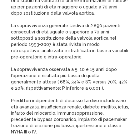
Uno studio ha valutato le ultime informazioni di follow-
up per pazienti di età maggiore o uguale a 70 anni
dopo sostituzione della valvola aortica.
La sopravvivenza generale tardiva di 2.890 pazienti
consecutivi di età uguale o superiore a 70 anni
sottoposti a sostituzione della valvola aortica nel
periodo 1993-2007 è stata rivista in modo
retrospettivo, analizzata e stratificata in base a variabili
pre-operatorie e intra-operatorie.
La sopravvivenza osservata a 5, 10 e 15 anni dopo
l’operazione è risultata più bassa di quella
generalmente attesa ( 68%, 34% e 8% versus 70%, 42%
e 20%, rispettivamente; P inferiore a 0.001 ).
Predittori indipendenti di decesso tardivo includevano
età avanzata, insufficienza renale, diabete mellito, ictus,
infarto del miocardio, immunosoppressione,
precedente bypass coronarico, impianto di pacemaker,
frazione di eiezione più bassa, ipertensione e classe
NYHA III o IV.