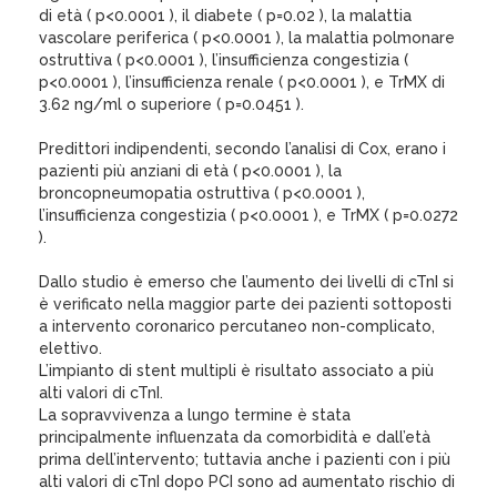
di età ( p<0.0001 ), il diabete ( p=0.02 ), la malattia
vascolare periferica ( p<0.0001 ), la malattia polmonare
ostruttiva ( p<0.0001 ), l’insufficienza congestizia (
p<0.0001 ), l’insufficienza renale ( p<0.0001 ), e TrMX di
3.62 ng/ml o superiore ( p=0.0451 ).
Predittori indipendenti, secondo l’analisi di Cox, erano i
pazienti più anziani di età ( p<0.0001 ), la
broncopneumopatia ostruttiva ( p<0.0001 ),
l’insufficienza congestizia ( p<0.0001 ), e TrMX ( p=0.0272
).
Dallo studio è emerso che l’aumento dei livelli di cTnI si
è verificato nella maggior parte dei pazienti sottoposti
a intervento coronarico percutaneo non-complicato,
elettivo.
L’impianto di stent multipli è risultato associato a più
alti valori di cTnI.
La sopravvivenza a lungo termine è stata
principalmente influenzata da comorbidità e dall’età
prima dell’intervento; tuttavia anche i pazienti con i più
alti valori di cTnI dopo PCI sono ad aumentato rischio di