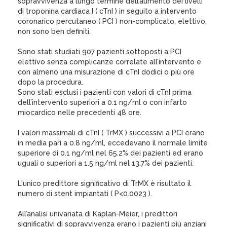
sopravvivenza a lungo termine dell’aumento dei livelli
di troponina cardiaca I ( cTnI ) in seguito a intervento
coronarico percutaneo ( PCI ) non-complicato, elettivo,
non sono ben definiti.
Sono stati studiati 907 pazienti sottoposti a PCI
elettivo senza complicanze correlate all’intervento e
con almeno una misurazione di cTnI dodici o più ore
dopo la procedura.
Sono stati esclusi i pazienti con valori di cTnI prima
dell’intervento superiori a 0.1 ng/ml o con infarto
miocardico nelle precedenti 48 ore.
I valori massimali di cTnI ( TrMX ) successivi a PCI erano
in media pari a 0.8 ng/ml, eccedevano il normale limite
superiore di 0.1 ng/ml nel 65.2% dei pazienti ed erano
uguali o superiori a 1.5 ng/ml nel 13.7% dei pazienti.
L'unico predittore significativo di TrMX è risultato il
numero di stent impiantati ( P<0.0023 ).
All’analisi univariata di Kaplan-Meier, i predittori
significativi di sopravvivenza erano i pazienti più anziani