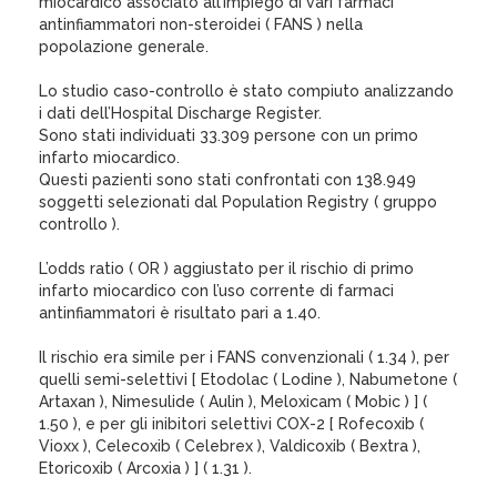
miocardico associato all’impiego di vari farmaci
antinfiammatori non-steroidei ( FANS ) nella
popolazione generale.
Lo studio caso-controllo è stato compiuto analizzando
i dati dell’Hospital Discharge Register.
Sono stati individuati 33.309 persone con un primo
infarto miocardico.
Questi pazienti sono stati confrontati con 138.949
soggetti selezionati dal Population Registry ( gruppo
controllo ).
L’odds ratio ( OR ) aggiustato per il rischio di primo
infarto miocardico con l’uso corrente di farmaci
antinfiammatori è risultato pari a 1.40.
Il rischio era simile per i FANS convenzionali ( 1.34 ), per
quelli semi-selettivi [ Etodolac ( Lodine ), Nabumetone (
Artaxan ), Nimesulide ( Aulin ), Meloxicam ( Mobic ) ] (
1.50 ), e per gli inibitori selettivi COX-2 [ Rofecoxib (
Vioxx ), Celecoxib ( Celebrex ), Valdicoxib ( Bextra ),
Etoricoxib ( Arcoxia ) ] ( 1.31 ).