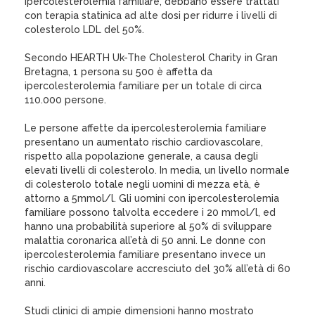
ipercolesterolemia familiare, debbano essere trattati
con terapia statinica ad alte dosi per ridurre i livelli di
colesterolo LDL del 50%.
Secondo HEARTH Uk-The Cholesterol Charity in Gran
Bretagna, 1 persona su 500 è affetta da
ipercolesterolemia familiare per un totale di circa
110.000 persone.
Le persone affette da ipercolesterolemia familiare
presentano un aumentato rischio cardiovascolare,
rispetto alla popolazione generale, a causa degli
elevati livelli di colesterolo. In media, un livello normale
di colesterolo totale negli uomini di mezza età, è
attorno a 5mmol/l. Gli uomini con ipercolesterolemia
familiare possono talvolta eccedere i 20 mmol/l, ed
hanno una probabilità superiore al 50% di sviluppare
malattia coronarica all’età di 50 anni. Le donne con
ipercolesterolemia familiare presentano invece un
rischio cardiovascolare accresciuto del 30% all’età di 60
anni.
Studi clinici di ampie dimensioni hanno mostrato