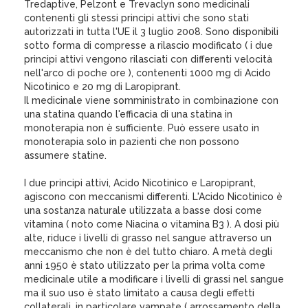
Tredaptive, Pelzont e Trevaclyn sono medicinali
contenenti gli stessi principi attivi che sono stati
autorizzati in tutta l'UE il 3 luglio 2008. Sono disponibili
sotto forma di compresse a rilascio modificato ( i due
principi attivi vengono rilasciati con differenti velocità
nell'arco di poche ore ), contenenti 1000 mg di Acido
Nicotinico e 20 mg di Laropiprant.
Il medicinale viene somministrato in combinazione con
una statina quando l'efficacia di una statina in
monoterapia non è sufficiente. Può essere usato in
monoterapia solo in pazienti che non possono
assumere statine.
I due principi attivi, Acido Nicotinico e Laropiprant,
agiscono con meccanismi differenti. L'Acido Nicotinico è
una sostanza naturale utilizzata a basse dosi come
vitamina ( noto come Niacina o vitamina B3 ). A dosi più
alte, riduce i livelli di grasso nel sangue attraverso un
meccanismo che non è del tutto chiaro. A metà degli
anni 1950 è stato utilizzato per la prima volta come
medicinale utile a modificare i livelli di grassi nel sangue
ma il suo uso è stato limitato a causa degli effetti
collaterali, in particolare vampate ( arrossamento della