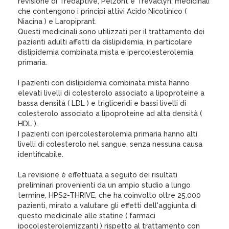
revisione di Tredaptive, Pelzont e Trevaclyn, medicinali
che contengono i principi attivi Acido Nicotinico (
Niacina ) e Laropiprant.
Questi medicinali sono utilizzati per il trattamento dei
pazienti adulti affetti da dislipidemia, in particolare
dislipidemia combinata mista e ipercolesterolemia
primaria.
I pazienti con dislipidemia combinata mista hanno
elevati livelli di colesterolo associato a lipoproteine a
bassa densità ( LDL ) e trigliceridi e bassi livelli di
colesterolo associato a lipoproteine ad alta densità (
HDL ).
I pazienti con ipercolesterolemia primaria hanno alti
livelli di colesterolo nel sangue, senza nessuna causa
identificabile.
La revisione è effettuata a seguito dei risultati
preliminari provenienti da un ampio studio a lungo
termine, HPS2-THRIVE, che ha coinvolto oltre 25.000
pazienti, mirato a valutare gli effetti dell'aggiunta di
questo medicinale alle statine ( farmaci
ipocolesterolemizzanti ) rispetto al trattamento con