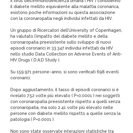
il virus dell’immunodeficienza umana ( HIV ) considerino
il diabete mellito equivalente alla malattia coronarica,
esistono poche informazioni su questa associazione
con la coronaropatia negli individui infettati da HIV.
Un gruppo di Ricercatori dell’University of Copenhagen,
ha valutato l’impatto del diabete mellito e della
coronaropatia preesistente sullo sviluppo di nuovi
episodi coronarici in 33.347 individui infettati da HIV
nello studio Data Collection on Adverse Events of Anti-
HIV Drugs ( D:A:D Study ).
Su 159.971 persone–anno, si sono verificati 698 eventi
coronarici.
Dopo aggiustamento, il tasso di episodi coronarici si è
rivelato 7.52 volte più elevato ( P=0.0001 ) nei soggetti
con coronaropatia preesistente rispetto a quelli senza
coronaropatia, ma solo 2.41 volte più elevato nelle
persone con diabete mellito rispetto a quelle senza la
patologia ( P=0.0001 ).
Non sono state osservate interazioni statistiche tra