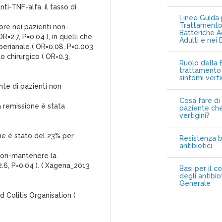
ti-TNF-alfa, il tasso di
Linee Guida p
Trattamento 
iore nei pazienti non-
Batteriche A
R=2.7, P=0.04 ), in quelli che
Adulti e nei 
perianale ( OR=0.08, P=0.003
o chirurgico ( OR=0.3,
Ruolo della B
trattamento 
sintomi vert
nte di pazienti non
Cosa fare di 
a remissione è stata
paziente che
vertigini?
one è stato del 23% per
Resistenza b
antibiotici
 non-mantenere la
2.6, P=0.04 ). ( Xagena_2013
Basi per il c
degli antibio
Generale
 Colitis Organisation (