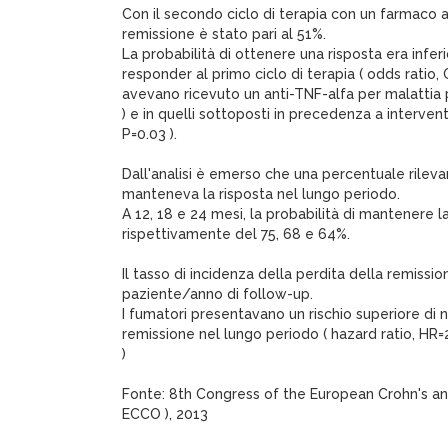
Con il secondo ciclo di terapia con un farmaco an
remissione è stato pari al 51%.
La probabilità di ottenere una risposta era infer
responder al primo ciclo di terapia ( odds ratio, O
avevano ricevuto un anti-TNF-alfa per malattia 
) e in quelli sottoposti in precedenza a intervent
P=0.03 ).
Dall'analisi è emerso che una percentuale rileva
manteneva la risposta nel lungo periodo.
A 12, 18 e 24 mesi, la probabilità di mantenere l
rispettivamente del 75, 68 e 64%.
Il tasso di incidenza della perdita della remissi
paziente/anno di follow-up.
I fumatori presentavano un rischio superiore di
remissione nel lungo periodo ( hazard ratio, HR=
)
Fonte: 8th Congress of the European Crohn's and
ECCO ), 2013