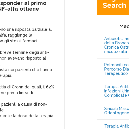
responder al primo
Search
NF-alfa ottiene
Me
no una risposta parziale al
lfa, raggiunge la
Antibiotici 
 gli stessi farmaci.
della Bronc
Cronica Ostr
riacutizzata
a breve termine degli anti-
 non avevano risposto al
.
Polmoniti co
Percorso Dia
posta nei pazienti che hanno
Terapeutico
erapia.
Terapia Antib
ia di Crohn dei quali, il 62%
Infezioni Uri
ome prima linea di
Complicate C
 pazienti a causa di non-
Sinusiti Masc
le.
Odontogen
mente la dose della terapia
Terapia Anti