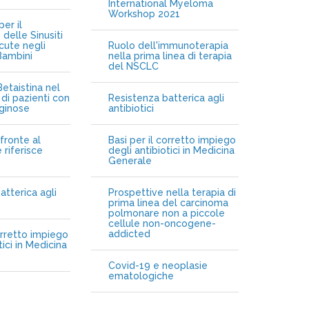
International Myeloma
Workshop 2021
er il
delle Sinusiti
cute negli
Ruolo dell'immunoterapia
Bambini
nella prima linea di terapia
del NSCLC
etaistina nel
di pazienti con
Resistenza batterica agli
iginose
antibiotici
fronte al
Basi per il corretto impiego
 riferisce
degli antibiotici in Medicina
Generale
atterica agli
Prospettive nella terapia di
prima linea del carcinoma
polmonare non a piccole
cellule non-oncogene-
addicted
orretto impiego
tici in Medicina
Covid-19 e neoplasie
ematologiche