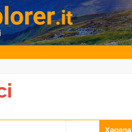
ci
Xagena