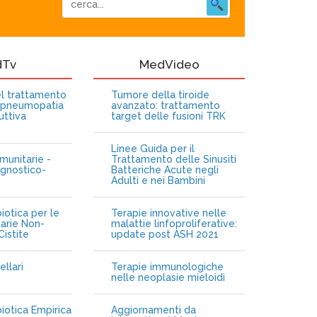
dTv
MedVideo
nel trattamento
Tumore della tiroide
opneumopatia
avanzato: trattamento
uttiva
target delle fusioni TRK
Linee Guida per il
munitarie -
Trattamento delle Sinusiti
gnostico-
Batteriche Acute negli
Adulti e nei Bambini
iotica per le
Terapie innovative nelle
narie Non-
malattie linfoproliferative:
istite
update post ASH 2021
ellari
Terapie immunologiche
e
nelle neoplasie mieloidi
biotica Empirica
Aggiornamenti da