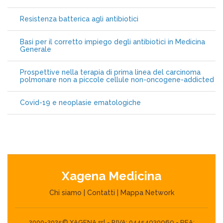
Resistenza batterica agli antibiotici
Basi per il corretto impiego degli antibiotici in Medicina
Generale
Prospettive nella terapia di prima linea del carcinoma
polmonare non a piccole cellule non-oncogene-addicted
Covid-19 e neoplasie ematologiche
Xagena Medicina
Chi siamo
|
Contatti
|
Mappa Network
2000-2025© XAGENA srl - P.IVA: 04454930969 - REA: