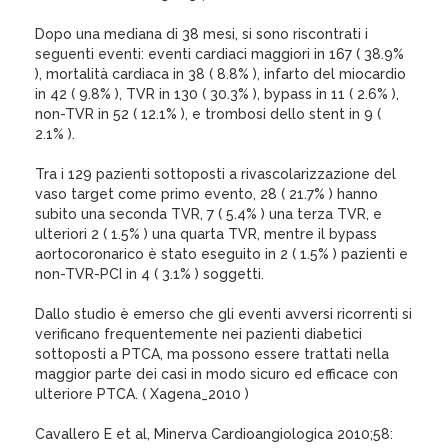
Dopo una mediana di 38 mesi, si sono riscontrati i
seguenti eventi: eventi cardiaci maggiori in 167 ( 38.9%
), mortalità cardiaca in 38 ( 8.8% ), infarto del miocardio
in 42 ( 9.8% ), TVR in 130 ( 30.3% ), bypass in 11 ( 2.6% ),
non-TVR in 52 ( 12.1% ), e trombosi dello stent in 9 (
2.1% ).
Tra i 129 pazienti sottoposti a rivascolarizzazione del
vaso target come primo evento, 28 ( 21.7% ) hanno
subito una seconda TVR, 7 ( 5.4% ) una terza TVR, e
ulteriori 2 ( 1.5% ) una quarta TVR, mentre il bypass
aortocoronarico è stato eseguito in 2 ( 1.5% ) pazienti e
non-TVR-PCI in 4 ( 3.1% ) soggetti.
Dallo studio è emerso che gli eventi avversi ricorrenti si
verificano frequentemente nei pazienti diabetici
sottoposti a PTCA, ma possono essere trattati nella
maggior parte dei casi in modo sicuro ed efficace con
ulteriore PTCA. ( Xagena_2010 )
Cavallero E et al, Minerva Cardioangiologica 2010;58: