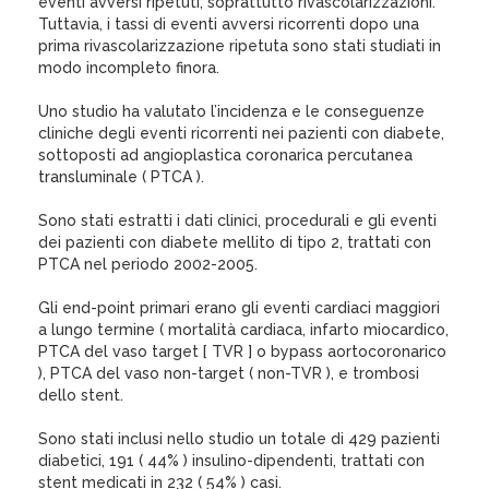
eventi avversi ripetuti, soprattutto rivascolarizzazioni.
Tuttavia, i tassi di eventi avversi ricorrenti dopo una
prima rivascolarizzazione ripetuta sono stati studiati in
modo incompleto finora.
Uno studio ha valutato l’incidenza e le conseguenze
cliniche degli eventi ricorrenti nei pazienti con diabete,
sottoposti ad angioplastica coronarica percutanea
transluminale ( PTCA ).
Sono stati estratti i dati clinici, procedurali e gli eventi
dei pazienti con diabete mellito di tipo 2, trattati con
PTCA nel periodo 2002-2005.
Gli end-point primari erano gli eventi cardiaci maggiori
a lungo termine ( mortalità cardiaca, infarto miocardico,
PTCA del vaso target [ TVR ] o bypass aortocoronarico
), PTCA del vaso non-target ( non-TVR ), e trombosi
dello stent.
Sono stati inclusi nello studio un totale di 429 pazienti
diabetici, 191 ( 44% ) insulino-dipendenti, trattati con
stent medicati in 232 ( 54% ) casi.