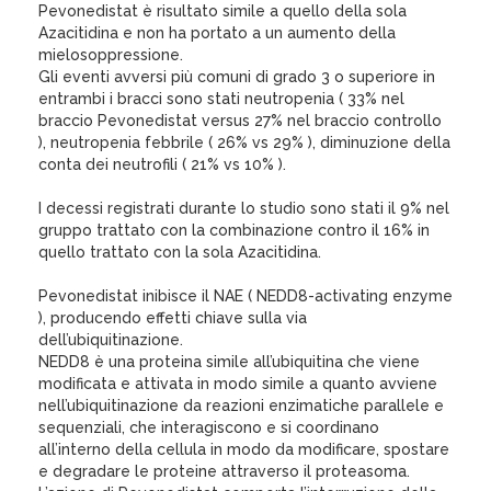
Pevonedistat è risultato simile a quello della sola
Azacitidina e non ha portato a un aumento della
mielosoppressione.
Gli eventi avversi più comuni di grado 3 o superiore in
entrambi i bracci sono stati neutropenia ( 33% nel
braccio Pevonedistat versus 27% nel braccio controllo
), neutropenia febbrile ( 26% vs 29% ), diminuzione della
conta dei neutrofili ( 21% vs 10% ).
I decessi registrati durante lo studio sono stati il 9% nel
gruppo trattato con la combinazione contro il 16% in
quello trattato con la sola Azacitidina.
Pevonedistat inibisce il NAE ( NEDD8-activating enzyme
), producendo effetti chiave sulla via
dell’ubiquitinazione.
NEDD8 è una proteina simile all’ubiquitina che viene
modificata e attivata in modo simile a quanto avviene
nell’ubiquitinazione da reazioni enzimatiche parallele e
sequenziali, che interagiscono e si coordinano
all’interno della cellula in modo da modificare, spostare
e degradare le proteine attraverso il proteasoma.