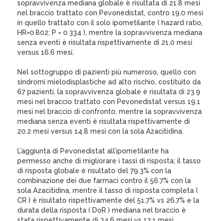
sopravvivenza mediana globale è risultata di 21.8 mesi
nel braccio trattato con Pevonedistat, contro 19.0 mesi
in quello trattato con il solo ipometilante ( hazard ratio,
HR=0.802; P = 0.334 ), mentre la sopravvivenza mediana
senza eventi è risultata rispettivamente di 21.0 mesi
versus 16.6 mesi.
Nel sottogruppo di pazienti più numeroso, quello con
sindromi mielodisplastiche ad alto rischio, costituito da
67 pazienti, la sopravvivenza globale è risultata di 23.9
mesi nel braccio trattato con Pevonedistat versus 19.1
mesi nel braccio di confronto, mentre la sopravvivenza
mediana senza eventi è risultata rispettivamente di
20.2 mesi versus 14.8 mesi con la sola Azacitidina.
L’aggiunta di Pevonedistat all’ipometilante ha
permesso anche di migliorare i tassi di risposta; il tasso
di risposta globale è risultato del 79.3% con la
combinazione dei due farmaci contro il 56.7% con la
sola Azacitidina, mentre il tasso di risposta completa (
CR ) è risultato rispettivamente del 51.7% vs 26.7% e la
durata della risposta ( DoR ) mediana nel braccio è
stata rispettivamente di 34.6 mesi vs 13.1 mesi.