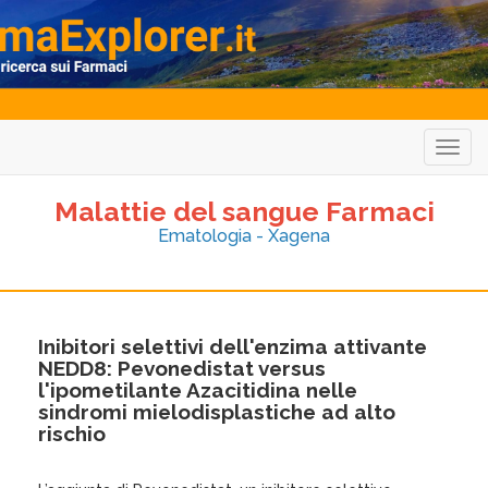
Togg
navig
Malattie del sangue Farmaci
Ematologia - Xagena
Inibitori selettivi dell'enzima attivante
NEDD8: Pevonedistat versus
l'ipometilante Azacitidina nelle
sindromi mielodisplastiche ad alto
rischio