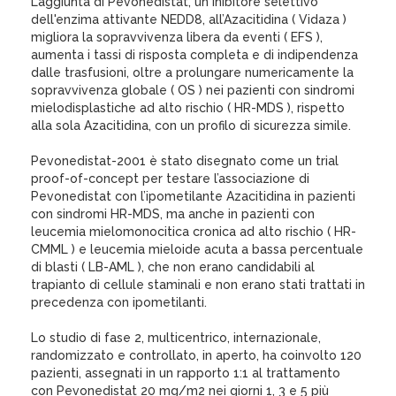
L’aggiunta di Pevonedistat, un inibitore selettivo
dell'enzima attivante NEDD8, all’Azacitidina ( Vidaza )
migliora la sopravvivenza libera da eventi ( EFS ),
aumenta i tassi di risposta completa e di indipendenza
dalle trasfusioni, oltre a prolungare numericamente la
sopravvivenza globale ( OS ) nei pazienti con sindromi
mielodisplastiche ad alto rischio ( HR-MDS ), rispetto
alla sola Azacitidina, con un profilo di sicurezza simile.
Pevonedistat-2001 è stato disegnato come un trial
proof-of-concept per testare l’associazione di
Pevonedistat con l’ipometilante Azacitidina in pazienti
con sindromi HR-MDS, ma anche in pazienti con
leucemia mielomonocitica cronica ad alto rischio ( HR-
CMML ) e leucemia mieloide acuta a bassa percentuale
di blasti ( LB-AML ), che non erano candidabili al
trapianto di cellule staminali e non erano stati trattati in
precedenza con ipometilanti.
Lo studio di fase 2, multicentrico, internazionale,
randomizzato e controllato, in aperto, ha coinvolto 120
pazienti, assegnati in un rapporto 1:1 al trattamento
con Pevonedistat 20 mg/m2 nei giorni 1, 3 e 5 più