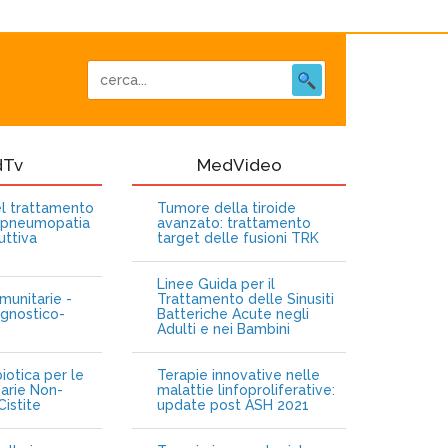
dTv
MedVideo
nel trattamento
Tumore della tiroide
opneumopatia
avanzato: trattamento
uttiva
target delle fusioni TRK
Linee Guida per il
munitarie -
Trattamento delle Sinusiti
gnostico-
Batteriche Acute negli
Adulti e nei Bambini
iotica per le
Terapie innovative nelle
narie Non-
malattie linfoproliferative:
istite
update post ASH 2021