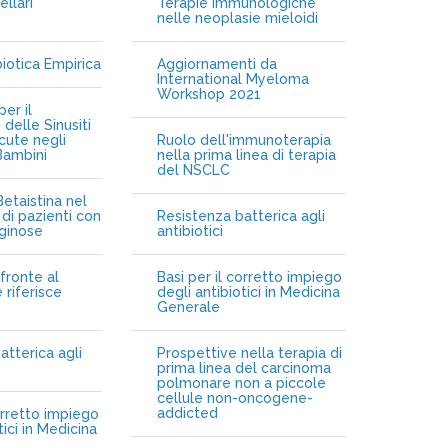
ellari
Terapie immunologiche
e
nelle neoplasie mieloidi
biotica Empirica
Aggiornamenti da
International Myeloma
Workshop 2021
er il
delle Sinusiti
cute negli
Ruolo dell'immunoterapia
Bambini
nella prima linea di terapia
del NSCLC
etaistina nel
di pazienti con
Resistenza batterica agli
iginose
antibiotici
fronte al
Basi per il corretto impiego
 riferisce
degli antibiotici in Medicina
Generale
atterica agli
Prospettive nella terapia di
prima linea del carcinoma
polmonare non a piccole
cellule non-oncogene-
addicted
orretto impiego
tici in Medicina