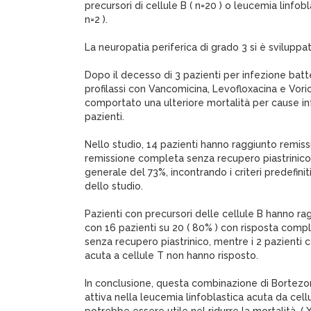
precursori di cellule B ( n=20 ) o leucemia linfobl
n=2 ).
La neuropatia periferica di grado 3 si è sviluppata
Dopo il decesso di 3 pazienti per infezione batte
profilassi con Vancomicina, Levofloxacina e Vor
comportato una ulteriore mortalità per cause inf
pazienti.
Nello studio, 14 pazienti hanno raggiunto remis
remissione completa senza recupero piastrinico,
generale del 73%, incontrando i criteri predefini
dello studio.
Pazienti con precursori delle cellule B hanno raggi
con 16 pazienti su 20 ( 80% ) con risposta comp
senza recupero piastrinico, mentre i 2 pazienti 
acuta a cellule T non hanno risposto.
In conclusione, questa combinazione di Bortez
attiva nella leucemia linfoblastica acuta da cellul