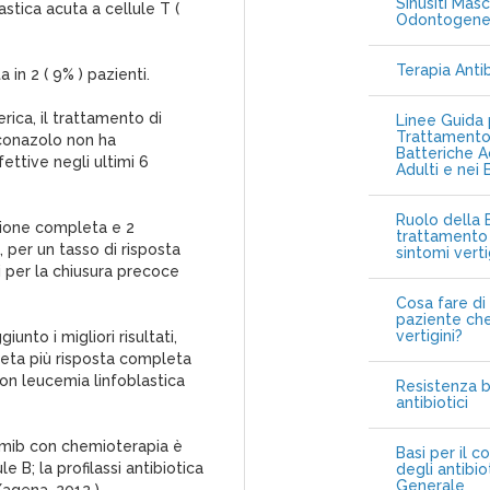
Sinusiti Masc
astica acuta a cellule T (
Odontogen
Terapia Anti
 in 2 ( 9% ) pazienti.
rica, il trattamento di
Linee Guida p
Trattamento 
iconazolo non ha
Batteriche A
ettive negli ultimi 6
Adulti e nei 
Ruolo della B
sione completa e 2
trattamento 
 per un tasso di risposta
sintomi vert
ti per la chiusura precoce
Cosa fare di 
paziente che
vertigini?
unto i migliori risultati,
leta più risposta completa
con leucemia linfoblastica
Resistenza b
antibiotici
omib con chemioterapia è
Basi per il c
e B; la profilassi antibiotica
degli antibio
Generale