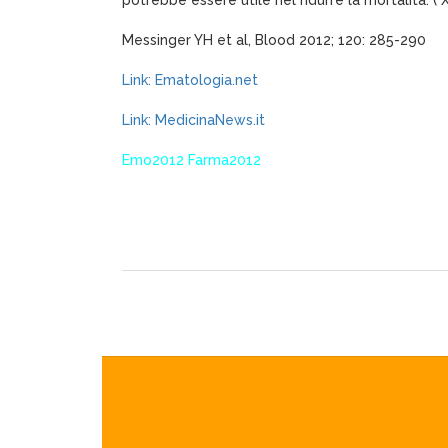
potrebbe essere utile nel ridurre la mortalità. (
Messinger YH et al, Blood 2012; 120: 285-290
Link: Ematologia.net
Link: MedicinaNews.it
Emo2012 Farma2012
XagenaFarmaci_2012