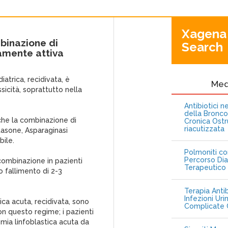
Xagena
binazione di
Search
amente attiva
iatrica, recidivata, è
Me
sicità, soprattutto nella
Antibiotici 
della Bronc
che la combinazione di
Cronica Ostr
riacutizzata
tasone, Asparaginasi
bile.
Polmoniti co
Percorso Dia
 combinazione in pazienti
Terapeutico
o fallimento di 2-3
Terapia Antib
Infezioni Uri
ica acuta, recidivata, sono
Complicate C
on questo regime; i pazienti
mia linfoblastica acuta da