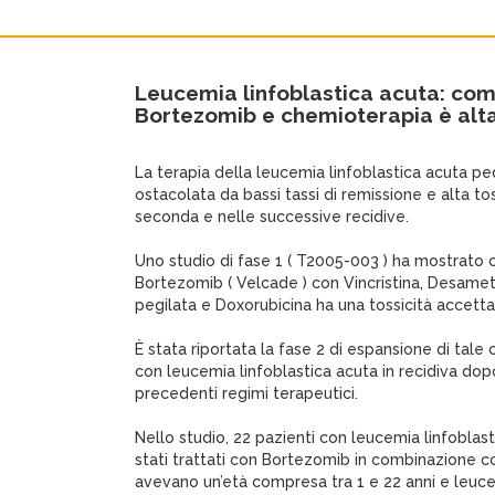
Leucemia linfoblastica acuta: com
Bortezomib e chemioterapia è alt
La terapia della leucemia linfoblastica acuta ped
ostacolata da bassi tassi di remissione e alta tos
seconda e nelle successive recidive.
Uno studio di fase 1 ( T2005-003 ) ha mostrato 
Bortezomib ( Velcade ) con Vincristina, Desame
pegilata e Doxorubicina ha una tossicità accetta
È stata riportata la fase 2 di espansione di tale
con leucemia linfoblastica acuta in recidiva dop
precedenti regimi terapeutici.
Nello studio, 22 pazienti con leucemia linfoblast
stati trattati con Bortezomib in combinazione c
avevano un’età compresa tra 1 e 22 anni e leuce