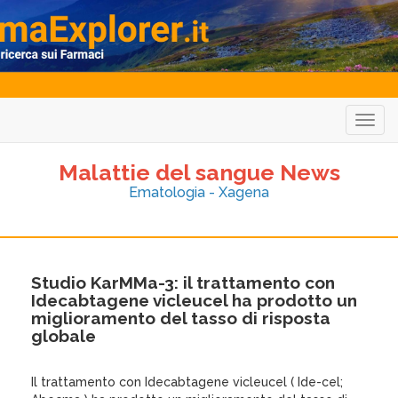
Togg
navig
Malattie del sangue News
Ematologia - Xagena
Studio KarMMa-3: il trattamento con
Idecabtagene vicleucel ha prodotto un
miglioramento del tasso di risposta
globale
Il trattamento con Idecabtagene vicleucel ( Ide-cel;