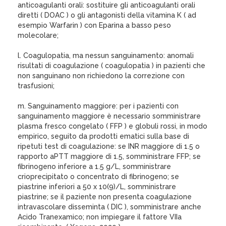
anticoagulanti orali: sostituire gli anticoagulanti orali
diretti ( DOAC ) o gli antagonisti della vitamina K ( ad
esempio Warfarin ) con Eparina a basso peso
molecolare;
l. Coagulopatia, ma nessun sanguinamento: anomali
risultati di coagulazione ( coagulopatia ) in pazienti che
non sanguinano non richiedono la correzione con
trasfusioni;
m. Sanguinamento maggiore: per i pazienti con
sanguinamento maggiore è necessario somministrare
plasma fresco congelato ( FFP ) e globuli rossi, in modo
empirico, seguito da prodotti ematici sulla base di
ripetuti test di coagulazione: se INR maggiore di 1.5 o
rapporto aPTT maggiore di 1.5, somministrare FFP; se
fibrinogeno inferiore a 1.5 g/L, somministrare
crioprecipitato o concentrato di fibrinogeno; se
piastrine inferiori a 50 x 10(9)/L, somministrare
piastrine; se il paziente non presenta coagulazione
intravascolare disseminta ( DIC ), somministrare anche
Acido Tranexamico; non impiegare il fattore VIIa