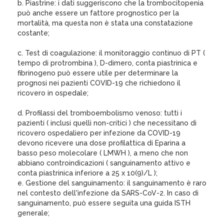
b. Piastrine: i dati suggeriscono che la trombocitopenia
può anche essere un fattore prognostico per la
mortalità, ma questa non è stata una constatazione
costante;
c. Test di coagulazione: il monitoraggio continuo di PT (
tempo di protrombina ), D-dimero, conta piastrinica e
fibrinogeno può essere utile per determinare la
prognosi nei pazienti COVID-19 che richiedono il
ricovero in ospedale;
d. Profilassi del tromboembolismo venoso: tutti i
pazienti ( inclusi quelli non-critici ) che necessitano di
ricovero ospedaliero per infezione da COVID-19
devono ricevere una dose profilattica di Eparina a
basso peso molecolare ( LMWH ), a meno che non
abbiano controindicazioni ( sanguinamento attivo e
conta piastrinica inferiore a 25 x 10(9)/L );
e. Gestione del sanguinamento: il sanguinamento è raro
nel contesto dell'infezione da SARS-CoV-2. In caso di
sanguinamento, può essere seguita una guida ISTH
generale;