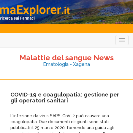
Togg
navig
Malattie del sangue News
Ematologia - Xagena
COVID-19 e coagulopatia: gestione per
gli operatori sanitari
L'infezione da virus SARS-CoV-2 può causare una
coagulopatia. Due documenti disgiunti sono stati
pubblicati il ​​25 marzo 2020, fornendo una guida agli