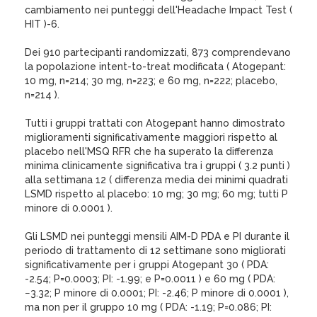
cambiamento nei punteggi dell'Headache Impact Test (
HIT )-6.
Dei 910 partecipanti randomizzati, 873 comprendevano
la popolazione intent-to-treat modificata ( Atogepant:
10 mg, n=214; 30 mg, n=223; e 60 mg, n=222; placebo,
n=214 ).
Tutti i gruppi trattati con Atogepant hanno dimostrato
miglioramenti significativamente maggiori rispetto al
placebo nell'MSQ RFR che ha superato la differenza
minima clinicamente significativa tra i gruppi ( 3.2 punti )
alla settimana 12 ( differenza media dei minimi quadrati
LSMD rispetto al placebo: 10 mg; 30 mg; 60 mg; tutti P
minore di 0.0001 ).
Gli LSMD nei punteggi mensili AIM-D PDA e PI durante il
periodo di trattamento di 12 settimane sono migliorati
significativamente per i gruppi Atogepant 30 ( PDA:
-2.54; P=0.0003; PI: -1.99; e P=0.0011 ) e 60 mg ( PDA:
−3.32; P minore di 0.0001; PI: -2.46; P minore di 0.0001 ),
ma non per il gruppo 10 mg ( PDA: -1.19; P=0.086; PI: