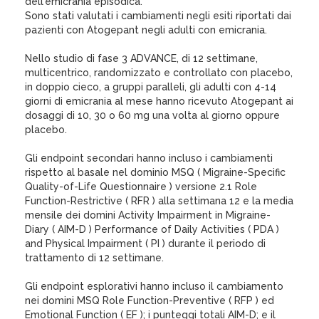
dell'emicrania episodica.
Sono stati valutati i cambiamenti negli esiti riportati dai
pazienti con Atogepant negli adulti con emicrania.
Nello studio di fase 3 ADVANCE, di 12 settimane,
multicentrico, randomizzato e controllato con placebo,
in doppio cieco, a gruppi paralleli, gli adulti con 4-14
giorni di emicrania al mese hanno ricevuto Atogepant ai
dosaggi di 10, 30 o 60 mg una volta al giorno oppure
placebo.
Gli endpoint secondari hanno incluso i cambiamenti
rispetto al basale nel dominio MSQ ( Migraine-Specific
Quality-of-Life Questionnaire ) versione 2.1 Role
Function-Restrictive ( RFR ) alla settimana 12 e la media
mensile dei domini Activity Impairment in Migraine-
Diary ( AIM-D ) Performance of Daily Activities ( PDA )
and Physical Impairment ( PI ) durante il periodo di
trattamento di 12 settimane.
Gli endpoint esplorativi hanno incluso il cambiamento
nei domini MSQ Role Function-Preventive ( RFP ) ed
Emotional Function ( EF ); i punteggi totali AIM-D; e il