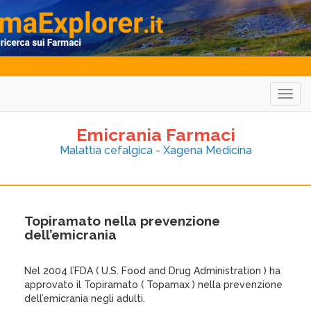
Togg
navig
Emicrania Farmaci
Malattia cefalgica - Xagena Medicina
Topiramato nella prevenzione
dell’emicrania
Nel 2004 l’FDA ( U.S. Food and Drug Administration ) ha
approvato il Topiramato ( Topamax ) nella prevenzione
dell’emicrania negli adulti.