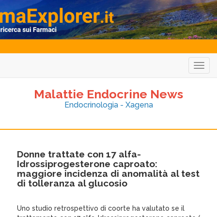
Togg
navig
Malattie Endocrine News
Endocrinologia - Xagena
Donne trattate con 17 alfa-
Idrossiprogesterone caproato:
maggiore incidenza di anomalità al test
di tolleranza al glucosio
Uno studio retrospettivo di coorte ha valutato se il