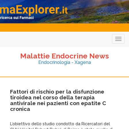
Togg
navig
Malattie Endocrine News
Endocrinologia - Xagena
Fattori di rischio per la disfunzione
tiroidea nel corso della terapia
antivirale nei pazienti con epatite C
cronica
L’obiettivo dello studio condotto da Ricercatori del