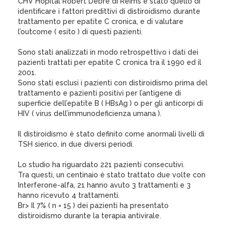
CHV Hôpital Robert Debré di Reims è stato quello di
identificare i fattori predittivi di distiroidismo durante
trattamento per epatite C cronica, e di valutare
l’outcome ( esito ) di questi pazienti.
Sono stati analizzati in modo retrospettivo i dati dei
pazienti trattati per epatite C cronica tra il 1990 ed il
2001.
Sono stati esclusi i pazienti con distiroidismo prima del
trattamento e pazienti positivi per l’antigene di
superficie dell’epatite B ( HBsAg ) o per gli anticorpi di
HIV ( virus dell’immunodeficienza umana ).
Il distiroidismo è stato definito come anormali livelli di
TSH sierico, in due diversi periodi.
Lo studio ha riguardato 221 pazienti consecutivi.
Tra questi, un centinaio è stato trattato due volte con
Interferone-alfa, 21 hanno avuto 3 trattamenti e 3
hanno ricevuto 4 trattamenti.
Br> Il 7% ( n = 15 ) dei pazienti ha presentato
distiroidismo durante la terapia antivirale.