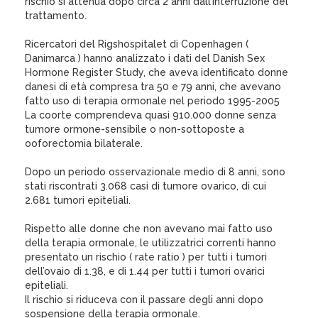
rischio si attenua dopo circa 2 anni dall’interruzione del
trattamento.
Ricercatori del Rigshospitalet di Copenhagen (
Danimarca ) hanno analizzato i dati del Danish Sex
Hormone Register Study, che aveva identificato donne
danesi di età compresa tra 50 e 79 anni, che avevano
fatto uso di terapia ormonale nel periodo 1995-2005
La coorte comprendeva quasi 910.000 donne senza
tumore ormone-sensibile o non-sottoposte a
ooforectomia bilaterale.
Dopo un periodo osservazionale medio di 8 anni, sono
stati riscontrati 3.068 casi di tumore ovarico, di cui
2.681 tumori epiteliali.
Rispetto alle donne che non avevano mai fatto uso
della terapia ormonale, le utilizzatrici correnti hanno
presentato un rischio ( rate ratio ) per tutti i tumori
dell’ovaio di 1.38, e di 1.44 per tutti i tumori ovarici
epiteliali.
Il rischio si riduceva con il passare degli anni dopo
sospensione della terapia ormonale.