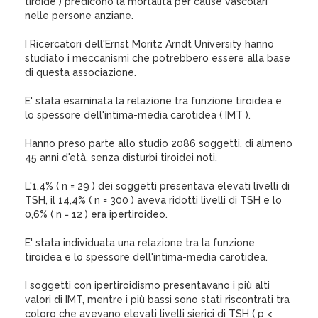
tiroide ) predicono la mortalità per cause vascolari
nelle persone anziane.
I Ricercatori dell'Ernst Moritz Arndt University hanno
studiato i meccanismi che potrebbero essere alla base
di questa associazione.
E' stata esaminata la relazione tra funzione tiroidea e
lo spessore dell'intima-media carotidea ( IMT ).
Hanno preso parte allo studio 2086 soggetti, di almeno
45 anni d'età, senza disturbi tiroidei noti.
L'1,4% ( n = 29 ) dei soggetti presentava elevati livelli di
TSH, il 14,4% ( n = 300 ) aveva ridotti livelli di TSH e lo
0,6% ( n = 12 ) era ipertiroideo.
E' stata individuata una relazione tra la funzione
tiroidea e lo spessore dell'intima-media carotidea.
I soggetti con ipertiroidismo presentavano i più alti
valori di IMT, mentre i più bassi sono stati riscontrati tra
coloro che avevano elevati livelli sierici di TSH ( p <