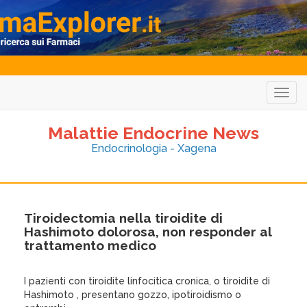
Togg
navig
Malattie Endocrine News
Endocrinologia - Xagena
Tiroidectomia nella tiroidite di
Hashimoto dolorosa, non responder al
trattamento medico
I pazienti con tiroidite linfocitica cronica, o tiroidite di
Hashimoto , presentano gozzo, ipotiroidismo o