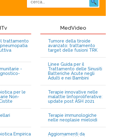
dTv
MedVideo
nel trattamento
Tumore della tiroide
opneumopatia
avanzato: trattamento
uttiva
target delle fusioni TRK
Linee Guida per il
munitarie -
Trattamento delle Sinusiti
gnostico-
Batteriche Acute negli
Adulti e nei Bambini
iotica per le
Terapie innovative nelle
narie Non-
malattie linfoproliferative:
istite
update post ASH 2021
ellari
Terapie immunologiche
e
nelle neoplasie mieloidi
biotica Empirica
Aggiornamenti da