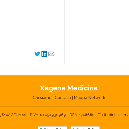
Xagena Medicina
Chi siamo
|
Contatti
|
Mappa Network
 XAGENA srl - P.IVA: 04454930969 - REA: 1748680 - Tutti i diritti riserva