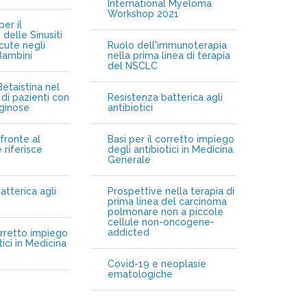
International Myeloma
Workshop 2021
er il
delle Sinusiti
cute negli
Ruolo dell'immunoterapia
Bambini
nella prima linea di terapia
del NSCLC
etaistina nel
di pazienti con
Resistenza batterica agli
iginose
antibiotici
fronte al
Basi per il corretto impiego
 riferisce
degli antibiotici in Medicina
Generale
atterica agli
Prospettive nella terapia di
prima linea del carcinoma
polmonare non a piccole
cellule non-oncogene-
addicted
orretto impiego
tici in Medicina
Covid-19 e neoplasie
ematologiche