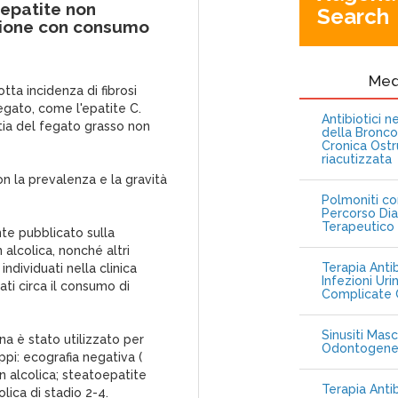
oepatite non
Search
azione con consumo
Me
otta incidenza di fibrosi
egato, come l'epatite C.
Antibiotici 
tia del fegato grasso non
della Bronc
Cronica Ostr
riacutizzata
on la prevalenza e la gravità
Polmoniti co
Percorso Dia
Terapeutico
te pubblicato sulla
alcolica, nonché altri
Terapia Antib
ndividuati nella clinica
Infezioni Uri
ti circa il consumo di
Complicate C
Sinusiti Masc
na è stato utilizzato per
Odontogen
ppi: ecografia negativa (
on alcolica; steatoepatite
Terapia Anti
lica di stadio 2-4.