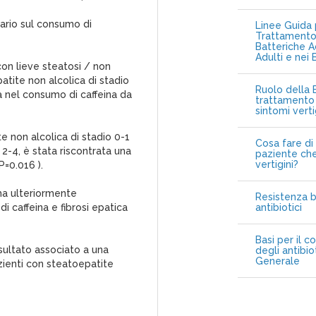
nario sul consumo di
Linee Guida p
Trattamento 
Batteriche A
Adulti e nei 
con lieve steatosi / non
atite non alcolica di stadio
Ruolo della B
va nel consumo di caffeina da
trattamento 
sintomi vert
e non alcolica di stadio 0-1
Cosa fare di 
 2-4, è stata riscontrata una
paziente che
vertigini?
P=0.016 ).
 ha ulteriormente
Resistenza b
 caffeina e fibrosi epatica
antibiotici
Basi per il c
isultato associato a una
degli antibio
Generale
pazienti con steatoepatite