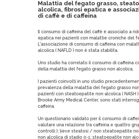
Malattia del fegato grasso, steat
alcolica, fibrosi epatica e associ
di caffè e di caffeina
Il consumo di caffeina del caffè è associato a rid
epatica nei pazienti con malattie croniche del f
L'associazione di consumo di caffeina con malat
alcolica ( NAFLD ) non è stata stabilita.
Uno studio ha correlato il consumo di caffeina c
della malattia del fegato grasso non alcolica.
I pazienti coinvolti in uno studio precedentemen
prevalenza della malattia del fegato grasso non 
pazienti con steatoepatite non alcolica ( NASH ) i
Brooke Army Medical Center, sono stati interroga
caffeina.
Un questionario validato per il consumo di caffei
valutare una relazione tra caffeina e quattro gru
controlli ); lieve steatosi / non steatoepatite n
non alcolica di stadio 0-1; steatoepatite non alco