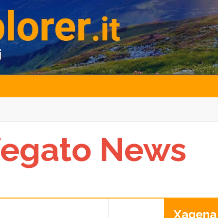
 fegato News
Xagena