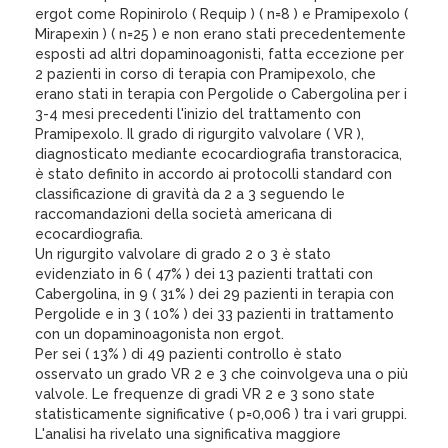
ergot come Ropinirolo ( Requip ) ( n=8 ) e Pramipexolo (
Mirapexin ) ( n=25 ) e non erano stati precedentemente
esposti ad altri dopaminoagonisti, fatta eccezione per
2 pazienti in corso di terapia con Pramipexolo, che
erano stati in terapia con Pergolide o Cabergolina per i
3-4 mesi precedenti l'inizio del trattamento con
Pramipexolo. Il grado di rigurgito valvolare ( VR ),
diagnosticato mediante ecocardiografia transtoracica,
è stato definito in accordo ai protocolli standard con
classificazione di gravità da 2 a 3 seguendo le
raccomandazioni della società americana di
ecocardiografia.
Un rigurgito valvolare di grado 2 o 3 è stato
evidenziato in 6 ( 47% ) dei 13 pazienti trattati con
Cabergolina, in 9 ( 31% ) dei 29 pazienti in terapia con
Pergolide e in 3 ( 10% ) dei 33 pazienti in trattamento
con un dopaminoagonista non ergot.
Per sei ( 13% ) di 49 pazienti controllo è stato
osservato un grado VR 2 e 3 che coinvolgeva una o più
valvole. Le frequenze di gradi VR 2 e 3 sono state
statisticamente significative ( p=0,006 ) tra i vari gruppi.
L'analisi ha rivelato una significativa maggiore