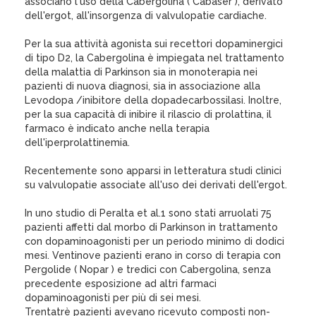
associano l'uso della Cabergolina ( Cabaser ), derivato
dell'ergot, all'insorgenza di valvulopatie cardiache.
Per la sua attività agonista sui recettori dopaminergici
di tipo D2, la Cabergolina è impiegata nel trattamento
della malattia di Parkinson sia in monoterapia nei
pazienti di nuova diagnosi, sia in associazione alla
Levodopa /inibitore della dopadecarbossilasi. Inoltre,
per la sua capacità di inibire il rilascio di prolattina, il
farmaco è indicato anche nella terapia
dell'iperprolattinemia.
Recentemente sono apparsi in letteratura studi clinici
su valvulopatie associate all'uso dei derivati dell'ergot.
In uno studio di Peralta et al.1 sono stati arruolati 75
pazienti affetti dal morbo di Parkinson in trattamento
con dopaminoagonisti per un periodo minimo di dodici
mesi. Ventinove pazienti erano in corso di terapia con
Pergolide ( Nopar ) e tredici con Cabergolina, senza
precedente esposizione ad altri farmaci
dopaminoagonisti per più di sei mesi.
Trentatrè pazienti avevano ricevuto composti non-