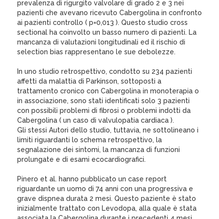
prevalenza di rigurgito valvolare di grado 2 e 3 nei
pazienti che avevano ricevuto Cabergolina in confronto
ai pazienti controllo ( p=0,013 ). Questo studio cross
sectional ha coinvolto un basso numero di pazienti. La
mancanza di valutazioni longitudinali ed il rischio di
selection bias rappresentano le sue debolezze.
In uno studio retrospettivo, condotto su 234 pazienti
affetti da malattia di Parkinson, sottoposti a
trattamento cronico con Cabergolina in monoterapia o
in associazione, sono stati identificati solo 3 pazienti
con possibili problemi di fibrosi o problemi indotti da
Cabergolina ( un caso di valvulopatia cardiaca ).
Gli stessi Autori dello studio, tuttavia, ne sottolineano i
limiti riguardanti lo schema retrospettivo, la
segnalazione dei sintomi, la mancanza di funzioni
prolungate e di esami ecocardiografici.
Pinero et al. hanno pubblicato un case report
riguardante un uomo di 74 anni con una progressiva e
grave dispnea durata 2 mesi. Questo paziente è stato
inizialmente trattato con Levodopa, alla quale è stata
associata la Cabergolina durante i precedenti 4 mesi.