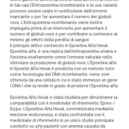
In tali casi l'Eritropoietina ricombinante e le sue varianti
possono essere usate in sostituzione dell'ormone
mancante o per far aumentare il numero dei globuli
rossi. L'Eritropoietina ricombinante viene inoltre
impiegata prima di un intervento per aumentare il
numero di globuli rossi e per contribuire a contenere al
minimo gli effetti della perdita di sangue.
Il principio attivo contenuto in Epoetina Alfa Hexal,
Epoetina alfa, è una replica dell'eritropoietina umana e
funziona esattamente come l'ormone naturale nello
stimolare la produzione di globuli rossi. L'Epoetina alfa
in Epoetin Alfa Hexal è prodotta con un metodo noto
come tecnologia del DNA ricombinante: viene cioè
ottenuta da una cellula in cui è stato immesso un gene
( DNA ) che la rende in grado di produrre l'Epoetina alfa.
Epoetina Alfa Hexal è stata studiata per dimostrarne la
comparabilità con il medicinale di riferimento, Eprex /
Erypo. L’Epoetina Alfa Hexal, somministrata mediante
iniezione endovenosa, è stata confrontata con il
medicinale di riferimento in un unico studio principale
condotto su 479 pazienti con anemia causata da