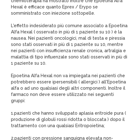
chemioterapia ha mostrato inoltre che Epoetina Alfa
Hexal è efficace quanto Eprex / Erypo se
somministrato con iniezione sottopelle.
L'effetto indesiderato più comune associato a Epoetina
Alfa Hexal ( osservato in più di 1 paziente su 10 ) è la
nausea. Nei pazienti oncologici, mal di testa e piressia
sono stati osservati in più di 1 paziente su 10, mentre
nei pazienti con insufficienza renale cronica, artralgia e
malattia di tipo influenzale sono stati osservati in più di
1 paziente su 10.
Epoetina Alfa Hexal non va impiegata nei pazienti che
potrebbero essere ipersensibili ( allergici ) all'Epoetina
alfa o ad uno qualsiasi degli altri componenti. Inoltre il
farmaco non deve essere utilizzato nei seguenti
gruppi:
1.pazienti che hanno sviluppato aplasia eritroide pura (
produzione di globuli rossi ridotta o bloccata ) dopo il
trattamento con una qualsiasi Eritropoietina;
2.pazienti con pressione sanguigna elevata non-