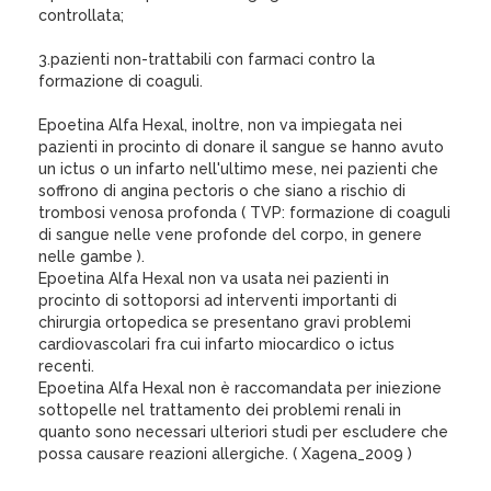
controllata;
3.pazienti non-trattabili con farmaci contro la
formazione di coaguli.
Epoetina Alfa Hexal, inoltre, non va impiegata nei
pazienti in procinto di donare il sangue se hanno avuto
un ictus o un infarto nell'ultimo mese, nei pazienti che
soffrono di angina pectoris o che siano a rischio di
trombosi venosa profonda ( TVP: formazione di coaguli
di sangue nelle vene profonde del corpo, in genere
nelle gambe ).
Epoetina Alfa Hexal non va usata nei pazienti in
procinto di sottoporsi ad interventi importanti di
chirurgia ortopedica se presentano gravi problemi
cardiovascolari fra cui infarto miocardico o ictus
recenti.
Epoetina Alfa Hexal non è raccomandata per iniezione
sottopelle nel trattamento dei problemi renali in
quanto sono necessari ulteriori studi per escludere che
possa causare reazioni allergiche. ( Xagena_2009 )