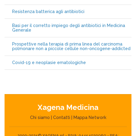
Resistenza batterica agli antibiotici
Basi per il corretto impiego degli antibiotici in Medicina
Generale
Prospettive nella terapia di prima linea del carcinoma
polmonare non a piccole cellule non-oncogene-addicted
Covid-19 e neoplasie ematologiche
Xagena Medicina
Chi siamo
|
Contatti
|
Mappa Network
2000-2025© XAGENA srl - P.IVA: 04454930969 - REA: