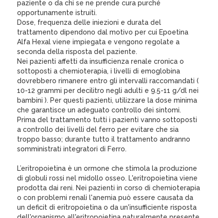
paziente o da chi se ne prende cura purché
opportunamente istruiti.
Dose, frequenza delle iniezioni e durata del
trattamento dipendono dal motivo per cui Epoetina
Alfa Hexal viene impiegata e vengono regolate a
seconda della risposta del paziente.
Nei pazienti affetti da insufficienza renale cronica o
sottoposti a chemioterapia, i livelli di emoglobina
dovrebbero rimanere entro gli intervalli raccomandati (
10-12 grammi per decilitro negli adulti e 9.5-11 g/dl nei
bambini ). Per questi pazienti, utilizzare la dose minima
che garantisce un adeguato controllo dei sintomi.
Prima del trattamento tutti i pazienti vanno sottoposti
a controllo dei livelli del ferro per evitare che sia
troppo basso; durante tutto il trattamento andranno
somministrati integratori di Ferro.
L’eritropoietina è un ormone che stimola la produzione
di globuli rossi nel midollo osseo. L'eritropoietina viene
prodotta dai reni. Nei pazienti in corso di chemioterapia
o con problemi renali l'anemia può essere causata da
un deficit di eritropoietina o da un'insufficiente risposta
dell'organismo all'eritropoietina naturalmente presente.