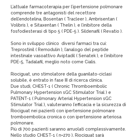
L’attuale farmacoterapia per l’ipertensione polmonare
comprende tre antagonisti del recettore
dell’endotelina, Bosentan ( Tracleer ), Ambrisentan (
Volibris ), e Sitaxentan ( Thelin ), e l’inibitore della
fosfodiesterasi di tipo 5 ( PDE-5 ). Sildenafil ( Revatio ).
Sono in sviluppo clinico diversi farmaci tra cui:
Treprostinil ( Remodulin ), l’analogo del peptide
intestinale vasoattivo Aviptadil ( Senatek ), e l’inibitore
PDE-5, Tadalafil, meglio noto come Cialis.
Riociguat, uno stimolatore della guanilato-ciclasi
solubile, è entrato in fase III di ricerca clinica.
Due studi, CHEST-1 ( Chronic Thromboembolic
Pulmonary Hypertension sGC Stimulator Trial ) e
PATENT-1 ( Pulmonary Arterial Hypertension sGC
Stimulator Trial ), valuteranno l’efficacia e la sicurezza di
Riociguat nei pazienti con ipertensione polmonare
tromboembolica cronica o con ipertensione arteriosa
polmonare.
Più di 700 pazienti saranno arruolati complessivamente.
Nello studio CHEST-1 ( n=270 ), Riociguat sarà