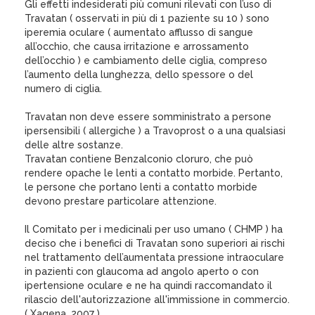
Gli effetti indesiderati più comuni rilevati con l’uso di
Travatan ( osservati in più di 1 paziente su 10 ) sono
iperemia oculare ( aumentato afflusso di sangue
all’occhio, che causa irritazione e arrossamento
dell’occhio ) e cambiamento delle ciglia, compreso
l’aumento della lunghezza, dello spessore o del
numero di ciglia.
Travatan non deve essere somministrato a persone
ipersensibili ( allergiche ) a Travoprost o a una qualsiasi
delle altre sostanze.
Travatan contiene Benzalconio cloruro, che può
rendere opache le lenti a contatto morbide. Pertanto,
le persone che portano lenti a contatto morbide
devono prestare particolare attenzione.
Il Comitato per i medicinali per uso umano ( CHMP ) ha
deciso che i benefici di Travatan sono superiori ai rischi
nel trattamento dell’aumentata pressione intraoculare
in pazienti con glaucoma ad angolo aperto o con
ipertensione oculare e ne ha quindi raccomandato il
rilascio dell'autorizzazione all'immissione in commercio.
( Xagena_2007 )