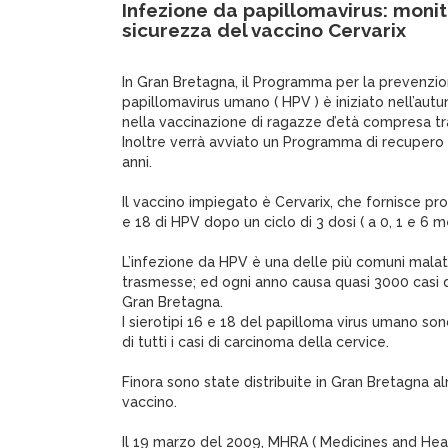
Infezione da papillomavirus: moni
sicurezza del vaccino Cervarix
In Gran Bretagna, il Programma per la prevenzio
papillomavirus umano ( HPV ) è iniziato nell’aut
nella vaccinazione di ragazze d’età compresa tra
Inoltre verrà avviato un Programma di recupero 
anni.
Il vaccino impiegato è Cervarix, che fornisce pro
e 18 di HPV dopo un ciclo di 3 dosi ( a 0, 1 e 6 me
L’infezione da HPV è una delle più comuni mala
trasmesse; ed ogni anno causa quasi 3000 casi d
Gran Bretagna.
I sierotipi 16 e 18 del papilloma virus umano sono
di tutti i casi di carcinoma della cervice.
Finora sono state distribuite in Gran Bretagna 
vaccino.
Il 19 marzo del 2009, MHRA ( Medicines and Hea