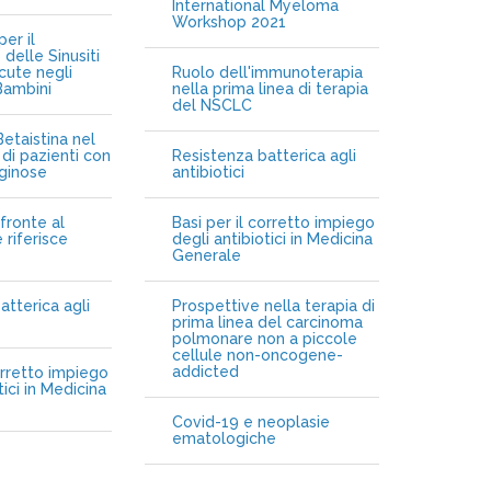
International Myeloma
Workshop 2021
er il
delle Sinusiti
cute negli
Ruolo dell'immunoterapia
Bambini
nella prima linea di terapia
del NSCLC
etaistina nel
di pazienti con
Resistenza batterica agli
iginose
antibiotici
fronte al
Basi per il corretto impiego
 riferisce
degli antibiotici in Medicina
Generale
atterica agli
Prospettive nella terapia di
prima linea del carcinoma
polmonare non a piccole
cellule non-oncogene-
addicted
orretto impiego
tici in Medicina
Covid-19 e neoplasie
ematologiche