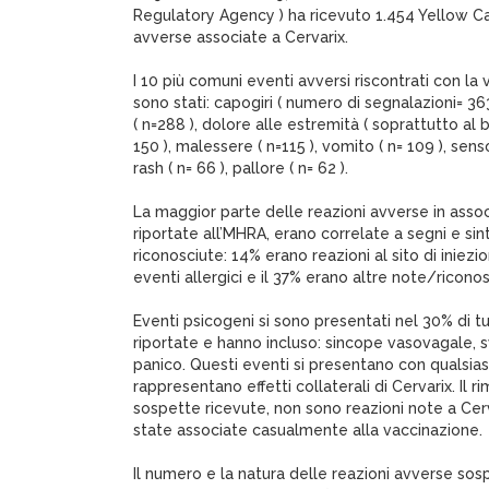
Regulatory Agency ) ha ricevuto 1.454 Yellow Ca
avverse associate a Cervarix.
I 10 più comuni eventi avversi riscontrati con l
sono stati: capogiri ( numero di segnalazioni= 363
( n=288 ), dolore alle estremità ( soprattutto al b
150 ), malessere ( n=115 ), vomito ( n= 109 ), sens
rash ( n= 66 ), pallore ( n= 62 ).
La maggior parte delle reazioni avverse in assoc
riportate all’MHRA, erano correlate a segni e sin
riconosciute: 14% erano reazioni al sito di iniezi
eventi allergici e il 37% erano altre note/ricono
Eventi psicogeni si sono presentati nel 30% di t
riportate e hanno incluso: sincope vasovagale, s
panico. Questi eventi si presentano con qualsias
rappresentano effetti collaterali di Cervarix. Il 
sospette ricevute, non sono reazioni note a Ce
state associate casualmente alla vaccinazione.
Il numero e la natura delle reazioni avverse sospe