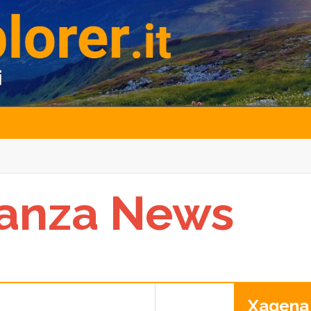
lanza News
Xagena