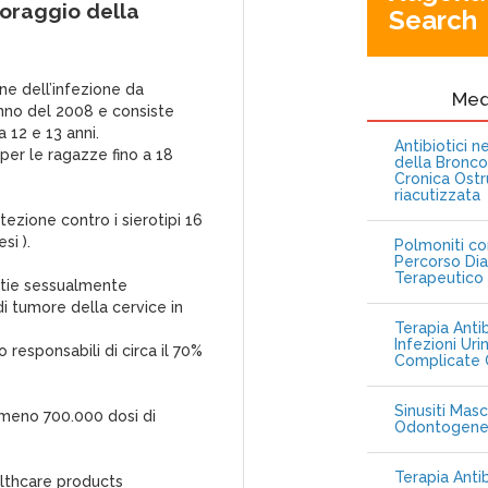
toraggio della
Search
ne dell’infezione da
Me
unno del 2008 e consiste
 12 e 13 anni.
Antibiotici 
per le ragazze fino a 18
della Bronc
Cronica Ostr
riacutizzata
tezione contro i sierotipi 16
si ).
Polmoniti co
Percorso Dia
Terapeutico
ttie sessualmente
i tumore della cervice in
Terapia Antib
Infezioni Uri
 responsabili di circa il 70%
Complicate C
Sinusiti Masc
almeno 700.000 dosi di
Odontogen
Terapia Anti
lthcare products