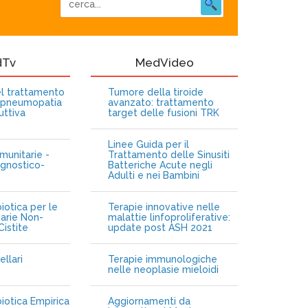
dTv
MedVideo
nel trattamento
Tumore della tiroide
opneumopatia
avanzato: trattamento
uttiva
target delle fusioni TRK
Linee Guida per il
munitarie -
Trattamento delle Sinusiti
gnostico-
Batteriche Acute negli
Adulti e nei Bambini
iotica per le
Terapie innovative nelle
narie Non-
malattie linfoproliferative:
istite
update post ASH 2021
ellari
Terapie immunologiche
e
nelle neoplasie mieloidi
biotica Empirica
Aggiornamenti da