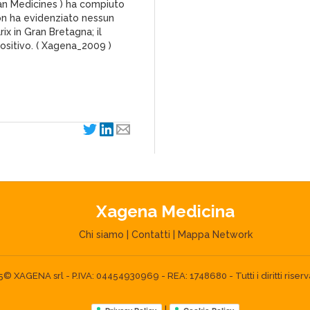
an Medicines ) ha compiuto
non ha evidenziato nessun
ix in Gran Bretagna; il
ositivo. ( Xagena_2009 )
Xagena Medicina
Chi siamo
|
Contatti
|
Mappa Network
 XAGENA srl - P.IVA: 04454930969 - REA: 1748680 - Tutti i diritti riserva