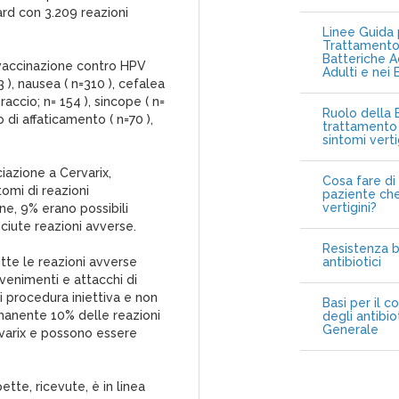
rd con 3.209 reazioni
Linee Guida p
Trattamento 
Batteriche A
a vaccinazione contro HPV
Adulti e nei 
 ), nausea ( n=310 ), cefalea
raccio; n= 154 ), sincope ( n=
Ruolo della B
o di affaticamento ( n=70 ),
trattamento 
sintomi vert
iazione a Cervarix,
Cosa fare di 
tomi di reazioni
paziente che
vertigini?
one, 9% erano possibili
sciute reazioni avverse.
Resistenza b
utte le reazioni avverse
antibiotici
venimenti e attacchi di
i procedura iniettiva e non
Basi per il c
rimanente 10% delle reazioni
degli antibio
Generale
rvarix e possono essere
tte, ricevute, è in linea