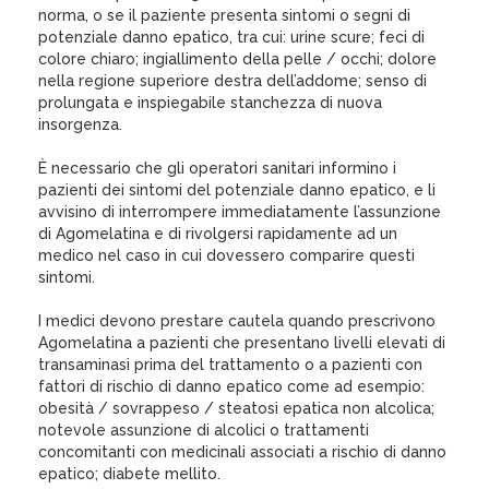
norma, o se il paziente presenta sintomi o segni di
potenziale danno epatico, tra cui: urine scure; feci di
colore chiaro; ingiallimento della pelle / occhi; dolore
nella regione superiore destra dell’addome; senso di
prolungata e inspiegabile stanchezza di nuova
insorgenza.
È necessario che gli operatori sanitari informino i
pazienti dei sintomi del potenziale danno epatico, e li
avvisino di interrompere immediatamente l’assunzione
di Agomelatina e di rivolgersi rapidamente ad un
medico nel caso in cui dovessero comparire questi
sintomi.
I medici devono prestare cautela quando prescrivono
Agomelatina a pazienti che presentano livelli elevati di
transaminasi prima del trattamento o a pazienti con
fattori di rischio di danno epatico come ad esempio:
obesità / sovrappeso / steatosi epatica non alcolica;
notevole assunzione di alcolici o trattamenti
concomitanti con medicinali associati a rischio di danno
epatico; diabete mellito.