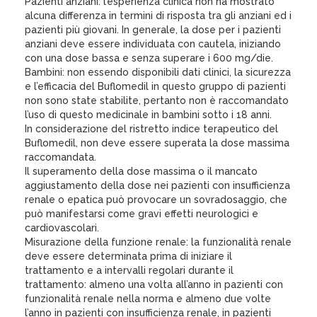
Pazienti anziani: l’esperienza clinica non ha mostrato
alcuna differenza in termini di risposta tra gli anziani ed i
pazienti più giovani. In generale, la dose per i pazienti
anziani deve essere individuata con cautela, iniziando
con una dose bassa e senza superare i 600 mg/die.
Bambini: non essendo disponibili dati clinici, la sicurezza
e l’efficacia del Buflomedil in questo gruppo di pazienti
non sono state stabilite, pertanto non è raccomandato
l’uso di questo medicinale in bambini sotto i 18 anni.
In considerazione del ristretto indice terapeutico del
Buflomedil, non deve essere superata la dose massima
raccomandata.
Il superamento della dose massima o il mancato
aggiustamento della dose nei pazienti con insufficienza
renale o epatica può provocare un sovradosaggio, che
può manifestarsi come gravi effetti neurologici e
cardiovascolari.
Misurazione della funzione renale: la funzionalità renale
deve essere determinata prima di iniziare il
trattamento e a intervalli regolari durante il
trattamento: almeno una volta all’anno in pazienti con
funzionalità renale nella norma e almeno due volte
l’anno in pazienti con insufficienza renale, in pazienti