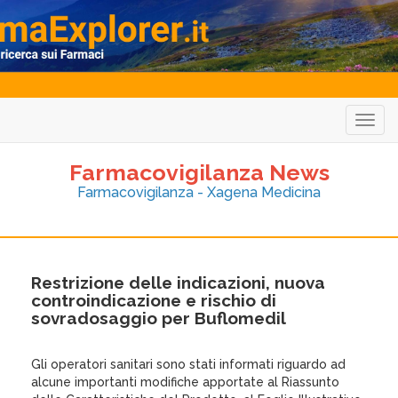
Togg
navig
Farmacovigilanza News
Farmacovigilanza - Xagena Medicina
Restrizione delle indicazioni, nuova
controindicazione e rischio di
sovradosaggio per Buflomedil
Gli operatori sanitari sono stati informati riguardo ad
alcune importanti modifiche apportate al Riassunto