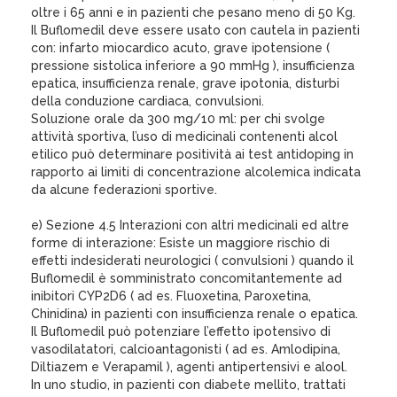
oltre i 65 anni e in pazienti che pesano meno di 50 Kg.
Il Buflomedil deve essere usato con cautela in pazienti
con: infarto miocardico acuto, grave ipotensione (
pressione sistolica inferiore a 90 mmHg ), insufficienza
epatica, insufficienza renale, grave ipotonia, disturbi
della conduzione cardiaca, convulsioni.
Soluzione orale da 300 mg/10 ml: per chi svolge
attività sportiva, l’uso di medicinali contenenti alcol
etilico può determinare positività ai test antidoping in
rapporto ai limiti di concentrazione alcolemica indicata
da alcune federazioni sportive.
e) Sezione 4.5 Interazioni con altri medicinali ed altre
forme di interazione: Esiste un maggiore rischio di
effetti indesiderati neurologici ( convulsioni ) quando il
Buflomedil è somministrato concomitantemente ad
inibitori CYP2D6 ( ad es. Fluoxetina, Paroxetina,
Chinidina) in pazienti con insufficienza renale o epatica.
Il Buflomedil può potenziare l’effetto ipotensivo di
vasodilatatori, calcioantagonisti ( ad es. Amlodipina,
Diltiazem e Verapamil ), agenti antipertensivi e alool.
In uno studio, in pazienti con diabete mellito, trattati