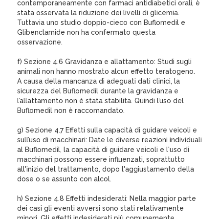
contemporaneamente con farmaci antidiabetici orali, è
stata osservata la riduzione dei livelli di glicemia.
Tuttavia uno studio doppio-cieco con Buflomedil e
Glibenclamide non ha confermato questa
osservazione.
f) Sezione 4.6 Gravidanza e allattamento: Studi sugli
animali non hanno mostrato alcun effetto teratogeno.
A causa della mancanza di adeguati dati clinici, la
sicurezza del Buflomedil durante la gravidanza e
l’allattamento non è stata stabilita. Quindi l’uso del
Buflomedil non è raccomandato.
g) Sezione 4.7 Effetti sulla capacità di guidare veicoli e
sull’uso di macchinari: Date le diverse reazioni individuali
al Buflomedil, la capacità di guidare veicoli e l'uso di
macchinari possono essere influenzati, soprattutto
all'inizio del trattamento, dopo l'aggiustamento della
dose o se assunto con alcol.
h) Sezione 4.8 Effetti indesiderati: Nella maggior parte
dei casi gli eventi avversi sono stati relativamente
minori. Gli effetti indesiderati più comunemente