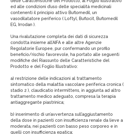
delle Caratteristiche del Prodotto, al Foglio Illustrativo
ed alle condizioni d’uso delle specialità medicinali
contenenti il principio attivo Buflomedil, un
vasodilatatore periferico ( Loftyl, Buflocit, Buflomedil
EG, Irrodan ).
Una rivalutazione completa dei dati di sicurezza
condotta insieme all’AIFA e alle altre Agenzie
Regolatorie Europee, pur confermando un profilo
beneficio/rischio favorevole, ha portato alle seguenti
modifiche del Riassunto delle Caratteristiche del
Prodotto e del Foglio Illustrativo:
a) restrizione delle indicazioni al trattamento
sintomatico della malattia vascolare periferica cronica (
stadio 2 ), claudicatio intermittens, in aggiunta ad altro
trattamento medico adeguato, compresa la terapia
antiaggregante piastrinica;
b) inserimento di un’avvertenza sull’aggiustamento
della dose in pazienti con insufficienza renale da lieve a
moderata, nei pazienti con basso peso corporeo e in
quelli con insufficienza epatica;