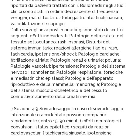
riportati da pazienti trattati con il Buflomedil negli studi
clinici sono stati, in ordine decrescente di frequenza:
vertigini, mal di testa, disturbi gastrointestinali, nausea,
vasodilatazione e capogiri.
Dalla sorveglianza post-marketing sono stati descritti i
seguenti effetti indesiderati: Patologie della cute e del
tessuto sottocutaneo: rash, psoriasi; Disturbi del
sistema immunitario: reazioni allergiche ( ad es. rash,
tachicardia, ipotensione/shock ); Patologie cardiache:
fibrillazione atriale; Patologie renali e urinarie: poliuria;
Patologie vascolari: ipertensione; Patologie del sistema
nervoso : sonnolenza; Patologie respiratorie, toraciche
e mediastiniche: epistassi; Patologie dell’apparato
riproduttivo e della mammella: menorragia; Patologie
del sistema muscolo-scheletrico e del tessuto
connettivo: aumento della creatinine mia.
i) Sezione 4.9 Sovradosaggio: In caso di sovradosaggio
intenzionale o accidentale possono comparire
rapidamente ( entro 15-90 minuti ) effetti neurologici (
convulsioni, status epilettico ) seguiti da reazioni
cardiovascolari ( tachicardia sinusale, ipotensione,