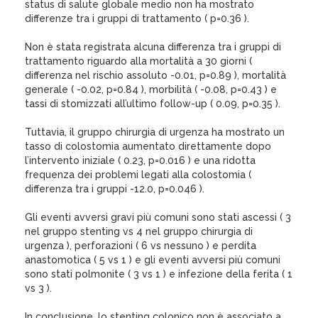
status di salute globale medio non ha mostrato
differenze tra i gruppi di trattamento ( p=0.36 ).
Non è stata registrata alcuna differenza tra i gruppi di
trattamento riguardo alla mortalità a 30 giorni (
differenza nel rischio assoluto -0.01, p=0.89 ), mortalità
generale ( -0.02, p=0.84 ), morbilità ( -0.08, p=0.43 ) e
tassi di stomizzati all’ultimo follow-up ( 0.09, p=0.35 ).
Tuttavia, il gruppo chirurgia di urgenza ha mostrato un
tasso di colostomia aumentato direttamente dopo
l’intervento iniziale ( 0.23, p=0.016 ) e una ridotta
frequenza dei problemi legati alla colostomia (
differenza tra i gruppi -12.0, p=0.046 ).
Gli eventi avversi gravi più comuni sono stati ascessi ( 3
nel gruppo stenting vs 4 nel gruppo chirurgia di
urgenza ), perforazioni ( 6 vs nessuno ) e perdita
anastomotica ( 5 vs 1 ) e gli eventi avversi più comuni
sono stati polmonite ( 3 vs 1 ) e infezione della ferita ( 1
vs 3 ).
In conclusione, lo stenting colonico non è associato a