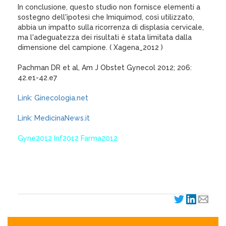
In conclusione, questo studio non fornisce elementi a
sostegno dell'ipotesi che Imiquimod, così utilizzato,
abbia un impatto sulla ricorrenza di displasia cervicale,
ma l'adeguatezza dei risultati è stata limitata dalla
dimensione del campione. ( Xagena_2012 )
Pachman DR et al, Am J Obstet Gynecol 2012; 206:
42.e1-42.e7
Link: Ginecologia.net
Link: MedicinaNews.it
Gyne2012 Inf2012 Farma2012
XagenaFarmaci_2012