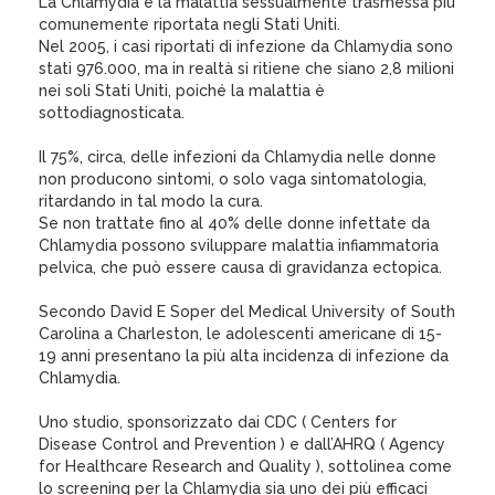
La Chlamydia è la malattia sessualmente trasmessa più
comunemente riportata negli Stati Uniti.
Nel 2005, i casi riportati di infezione da Chlamydia sono
stati 976.000, ma in realtà si ritiene che siano 2,8 milioni
nei soli Stati Uniti, poiché la malattia è
sottodiagnosticata.
Il 75%, circa, delle infezioni da Chlamydia nelle donne
non producono sintomi, o solo vaga sintomatologia,
ritardando in tal modo la cura.
Se non trattate fino al 40% delle donne infettate da
Chlamydia possono sviluppare malattia infiammatoria
pelvica, che può essere causa di gravidanza ectopica.
Secondo David E Soper del Medical University of South
Carolina a Charleston, le adolescenti americane di 15-
19 anni presentano la più alta incidenza di infezione da
Chlamydia.
Uno studio, sponsorizzato dai CDC ( Centers for
Disease Control and Prevention ) e dall’AHRQ ( Agency
for Healthcare Research and Quality ), sottolinea come
lo screening per la Chlamydia sia uno dei più efficaci