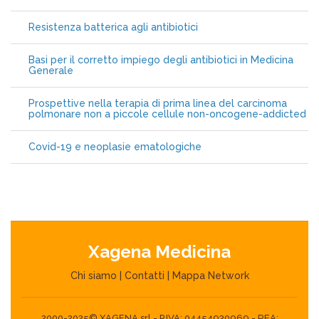
Resistenza batterica agli antibiotici
Basi per il corretto impiego degli antibiotici in Medicina
Generale
Prospettive nella terapia di prima linea del carcinoma
polmonare non a piccole cellule non-oncogene-addicted
Covid-19 e neoplasie ematologiche
Xagena Medicina
Chi siamo
|
Contatti
|
Mappa Network
2000-2025© XAGENA srl - P.IVA: 04454930969 - REA: