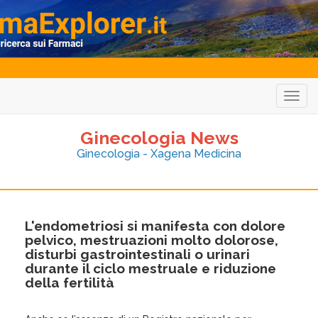
Togg
navig
Ginecologia News
Ginecologia - Xagena Medicina
L'endometriosi si manifesta con dolore
pelvico, mestruazioni molto dolorose,
disturbi gastrointestinali o urinari
durante il ciclo mestruale e riduzione
della fertilità