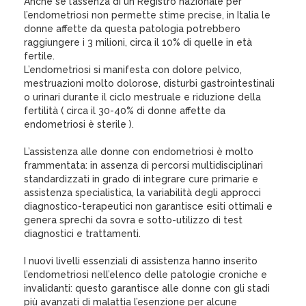
Anche se l’assenza di un Registro nazionale per
l’endometriosi non permette stime precise, in Italia le
donne affette da questa patologia potrebbero
raggiungere i 3 milioni, circa il 10% di quelle in età
fertile.
L’endometriosi si manifesta con dolore pelvico,
mestruazioni molto dolorose, disturbi gastrointestinali
o urinari durante il ciclo mestruale e riduzione della
fertilità ( circa il 30-40% di donne affette da
endometriosi è sterile ).
L’assistenza alle donne con endometriosi è molto
frammentata: in assenza di percorsi multidisciplinari
standardizzati in grado di integrare cure primarie e
assistenza specialistica, la variabilità degli approcci
diagnostico-terapeutici non garantisce esiti ottimali e
genera sprechi da sovra e sotto-utilizzo di test
diagnostici e trattamenti.
I nuovi livelli essenziali di assistenza hanno inserito
l’endometriosi nell’elenco delle patologie croniche e
invalidanti: questo garantisce alle donne con gli stadi
più avanzati di malattia l’esenzione per alcune