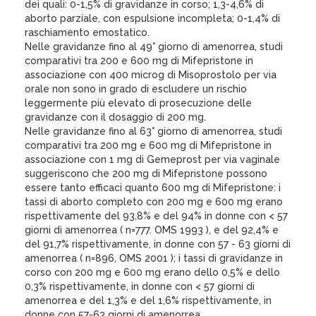
dei quali: 0-1,5% di gravidanze in corso; 1,3-4,6% di
aborto parziale, con espulsione incompleta; 0-1,4% di
raschiamento emostatico.
Nelle gravidanze fino al 49° giorno di amenorrea, studi
comparativi tra 200 e 600 mg di Mifepristone in
associazione con 400 microg di Misoprostolo per via
orale non sono in grado di escludere un rischio
leggermente più elevato di prosecuzione delle
gravidanze con il dosaggio di 200 mg.
Nelle gravidanze fino al 63° giorno di amenorrea, studi
comparativi tra 200 mg e 600 mg di Mifepristone in
associazione con 1 mg di Gemeprost per via vaginale
suggeriscono che 200 mg di Mifepristone possono
essere tanto efficaci quanto 600 mg di Mifepristone: i
tassi di aborto completo con 200 mg e 600 mg erano
rispettivamente del 93,8% e del 94% in donne con < 57
giorni di amenorrea ( n=777. OMS 1993 ), e del 92,4% e
del 91,7% rispettivamente, in donne con 57 - 63 giorni di
amenorrea ( n=896, OMS 2001 ); i tassi di gravidanze in
corso con 200 mg e 600 mg erano dello 0,5% e dello
0,3% rispettivamente, in donne con < 57 giorni di
amenorrea e del 1,3% e del 1,6% rispettivamente, in
donne con 57-63 giorni di amenorrea.