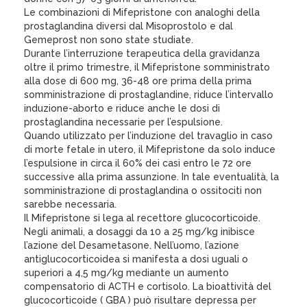
Le combinazioni di Mifepristone con analoghi della
prostaglandina diversi dal Misoprostolo e dal
Gemeprost non sono state studiate.
Durante l’interruzione terapeutica della gravidanza
oltre il primo trimestre, il Mifepristone somministrato
alla dose di 600 mg, 36-48 ore prima della prima
somministrazione di prostaglandine, riduce l’intervallo
induzione-aborto e riduce anche le dosi di
prostaglandina necessarie per l’espulsione.
Quando utilizzato per l’induzione del travaglio in caso
di morte fetale in utero, il Mifepristone da solo induce
l’espulsione in circa il 60% dei casi entro le 72 ore
successive alla prima assunzione. In tale eventualità, la
somministrazione di prostaglandina o ossitociti non
sarebbe necessaria.
Il Mifepristone si lega al recettore glucocorticoide.
Negli animali, a dosaggi da 10 a 25 mg/kg inibisce
l’azione del Desametasone. Nell’uomo, l’azione
antiglucocorticoidea si manifesta a dosi uguali o
superiori a 4,5 mg/kg mediante un aumento
compensatorio di ACTH e cortisolo. La bioattività del
glucocorticoide ( GBA ) può risultare depressa per