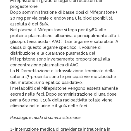
Mifepristone in grado di legarsi ai recettori del
progesterone.
Dopo somministrazione di basse dosi di Mifepristone (
20 mg per via orale o endovena ), la biodisponibilità
assoluta è del 69%.
Nel plasma, il Mifepristone si lega per il 98% alle
proteine plasmatiche: albumina e principalmente alfa-1
glicoproteina acida ( AAG ); tale legame è saturabile. A
causa di questo legame specifico, il volume di
distribuzione e la clearance plasmatica del
Mifepristone sono inversamente proporzionali alla
concentrazione plasmatica di AAG.
La N-Demetilazione e l’idrossilazione terminale della
catena 17-propinile sono le principali vie metaboliche
del metabolismo epatico ossidativo.
I metaboliti del Mifepristone vengono essenzialmente
escreti nelle feci. Dopo somministrazione di una dose
pari a 600 mg, il 10% della radioattività totale viene
eliminata nelle urine e il 90% nelle feci.
Posologia e modo di somministrazione
1- Interruzione medica di gravidanza intrauterina in