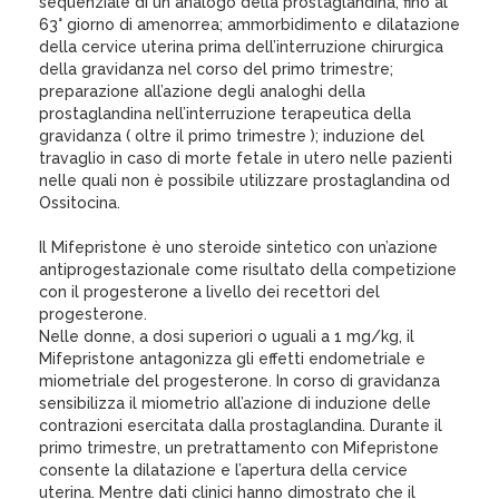
sequenziale di un analogo della prostaglandina, fino al
63° giorno di amenorrea; ammorbidimento e dilatazione
della cervice uterina prima dell’interruzione chirurgica
della gravidanza nel corso del primo trimestre;
preparazione all’azione degli analoghi della
prostaglandina nell’interruzione terapeutica della
gravidanza ( oltre il primo trimestre ); induzione del
travaglio in caso di morte fetale in utero nelle pazienti
nelle quali non è possibile utilizzare prostaglandina od
Ossitocina.
Il Mifepristone è uno steroide sintetico con un’azione
antiprogestazionale come risultato della competizione
con il progesterone a livello dei recettori del
progesterone.
Nelle donne, a dosi superiori o uguali a 1 mg/kg, il
Mifepristone antagonizza gli effetti endometriale e
miometriale del progesterone. In corso di gravidanza
sensibilizza il miometrio all’azione di induzione delle
contrazioni esercitata dalla prostaglandina. Durante il
primo trimestre, un pretrattamento con Mifepristone
consente la dilatazione e l’apertura della cervice
uterina. Mentre dati clinici hanno dimostrato che il