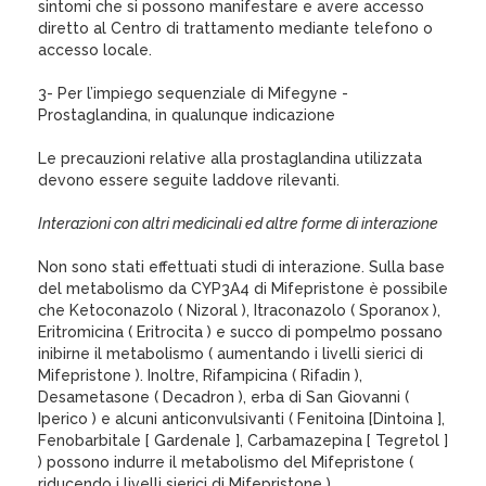
sintomi che si possono manifestare e avere accesso
diretto al Centro di trattamento mediante telefono o
accesso locale.
3- Per l’impiego sequenziale di Mifegyne -
Prostaglandina, in qualunque indicazione
Le precauzioni relative alla prostaglandina utilizzata
devono essere seguite laddove rilevanti.
Interazioni con altri medicinali ed altre forme di interazione
Non sono stati effettuati studi di interazione. Sulla base
del metabolismo da CYP3A4 di Mifepristone è possibile
che Ketoconazolo ( Nizoral ), Itraconazolo ( Sporanox ),
Eritromicina ( Eritrocita ) e succo di pompelmo possano
inibirne il metabolismo ( aumentando i livelli sierici di
Mifepristone ). Inoltre, Rifampicina ( Rifadin ),
Desametasone ( Decadron ), erba di San Giovanni (
Iperico ) e alcuni anticonvulsivanti ( Fenitoina [Dintoina ],
Fenobarbitale [ Gardenale ], Carbamazepina [ Tegretol ]
) possono indurre il metabolismo del Mifepristone (
riducendo i livelli sierici di Mifepristone ).