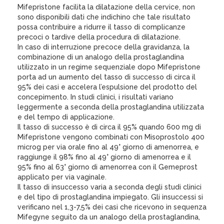
Mifepristone facilita la dilatazione della cervice, non
sono disponibili dati che indichino che tale risultato
possa contribuire a ridurre il tasso di complicanze
precoci o tardive della procedura di dilatazione.
In caso di interruzione precoce della gravidanza, la
combinazione di un analogo della prostaglandina
utilizzato in un regime sequenziale dopo Mifepristone
porta ad un aumento del tasso di successo di circa il
95% dei casi e accelera l’espulsione del prodotto del
concepimento. In studi clinici, i risultati variano
leggermente a seconda della prostaglandina utilizzata
e del tempo di applicazione.
Il tasso di successo è di circa il 95% quando 600 mg di
Mifepristone vengono combinati con Misoprostolo 400
microg per via orale fino al 49° giorno di amenorrea, e
raggiunge il 98% fino al 49° giorno di amenorrea e il
95% fino al 63° giorno di amenorrea con il Gemeprost
applicato per via vaginale.
Il tasso di insuccesso varia a seconda degli studi clinici
e del tipo di prostaglandina impiegato. Gli insuccessi si
verificano nel 1,3-7,5% dei casi che ricevono in sequenza
Mifegyne seguito da un analogo della prostaglandina,