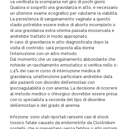
va verificata la scomparsa nel giro di pochi giorni.
Qualora si sospetti una gravidanza in atto, è necessario
un ulteriore esame ecografico per valutarne la viabilità.
La persistenza di sanguinamento vaginale a questo
stadio potrebbe essere indice di aborto incompleto o
di una gravidanza extra-uterina passata inosservata e
andrebbe trattato in modo appropriato.
In caso di gravidanza in atto diagnosticata dopo la
visita di controllo, sarà proposta alla donna
l’interruzione con un altro metodo.
Dal momento che un sanguinamento abbondante che
richiede un raschiamento emostatico si verifica nello 0-
1,4% dei casi in corso di interruzione medica di
gravidanza, un’attenzione particolare andrebbe data
alle pazienti con disordini dell’emostasi con
ipocoagulabilità o con anemia. La decisione di ricorrere
al metodo medico o chirurgico dovrebbe essere presa
con lo specialista a seconda del tipo di disordine
dell’emostasi e del grado di anemia.
Infezione: sono stati riportati rarissimi casi di shock
tossico fatale causato da endometrite da Clostridium
sordellii, che si presentano senza febbre o altri sintomi