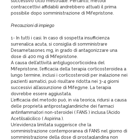
successivo ciclo mestruale. Pertanto, metodi
contraccettivi affidabili andrebbero attuati il prima
possibile dopo somministrazione di Mifepristone.
Precauzioni di impiego
1- In tutti i casi. In caso di sospetta insufficienza
surrenalica acuta, si consiglia di somministrare
Desametasone1 mg, in grado di antagonizzare una
dose di 400 mg di Mifepristone.
A causa dell’attività antiglugocorticoidea del
Mifepristone, l’efficacia della terapia corticosteroidea a
lungo termine, inclusi i corticosteroidi per inalazione nei
pazienti asmatici, può risultare ridotta nei 3-4 giorni
successivi all’assunzione di Mifegyne. La terapia
dovrebbe essere aggiustata.
L’efficacia del metodo può, in via teorica, ridursi a causa
delle proprietà antiprostaglandiniche dei farmaci
antinfiammatori non-steroidei ( FANS ) inclusa l’Acido
Acetilsalicilico ( Aspirina ).
Un’evidenza limitata suggerisce che la
somministrazione contemporanea di FANS nel giorno di
somministrazione della dose di prostaglandina non